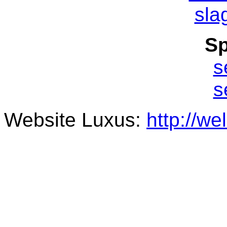
sla
Sp
s
s
Website Luxus:
http://we