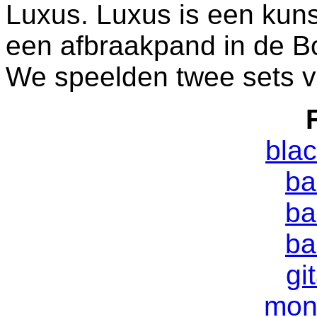
Luxus. Luxus is een kunst
een afbraakpand in de B
We speelden twee sets va
blac
ba
ba
ba
gi
mon