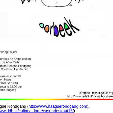
agse Rondgang (
http://www.haagserondgang.com
),
www.ddh.nl/cult/maldoror/casuariestraat16/
).