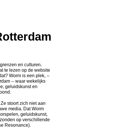
Rotterdam
 grenzen en culturen.
at te lezen op de website
at? Worm is een plek, --
rdam -- waar wekelijks
ie, geluidskunst en
oond.
Ze stoort zich niet aan
euwe media. Dat Worm
orspelen, geluidskunst,
ezonden op verschillende
nse Resonance).