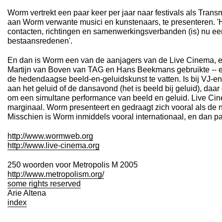
Worm vertrekt een paar keer per jaar naar festivals als Trans
aan Worm verwante musici en kunstenaars, te presenteren. 
contacten, richtingen en samenwerkingsverbanden (is) nu e
bestaansredenen'.
En dan is Worm een van de aanjagers van de Live Cinema, 
Martijn van Boven van TAG en Hans Beekmans gebruikte -- 
de hedendaagse beeld-en-geluidskunst te vatten. Is bij VJ-e
aan het geluid of de dansavond (het is beeld bij geluid), daar
om een simultane performance van beeld en geluid. Live Cin
marginaal. Worm presenteert en gedraagt zich vooral als de 
Misschien is Worm inmiddels vooral internationaal, en dan p
http://www.wormweb.org
http://www.live-cinema.org
250 woorden voor Metropolis M 2005
http://www.metropolism.org/
some rights reserved
Arie Altena
index