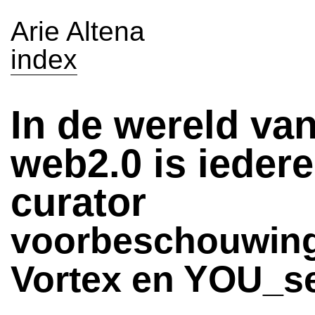
Arie Altena
index
In de wereld va
web2.0 is ieder
curator
voorbeschouwing
Vortex en YOU_s