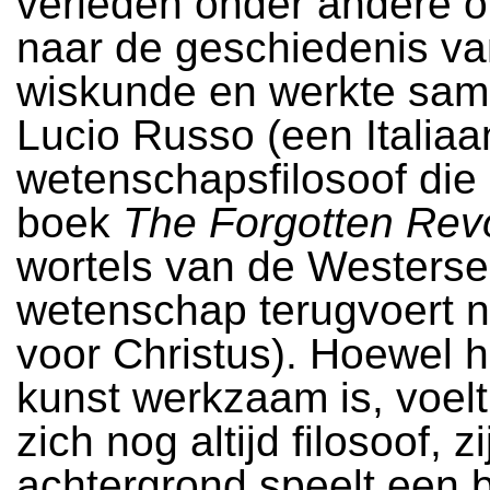
verleden onder andere 
naar de geschiedenis va
wiskunde en werkte sa
Lucio Russo (een Italia
wetenschapsfilosoof die i
boek
The Forgotten Revo
wortels van de Westerse
wetenschap terugvoert 
voor Christus). Hoewel hi
kunst werkzaam is, voelt
zich nog altijd filosoof, zi
achtergrond speelt een b