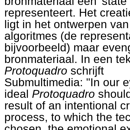
bronmateriaal een 'state 
representeert. Het creat
ligt in het ontwerpen van
algoritmes (de represent
bijvoorbeeld) maar even
bronmateriaal. In een te
Protoquadro
schrijft
Submultimedia: "In our e
ideal
Protoquadro
should
result of an intentional c
process, to which the te
chosen, the emotional e