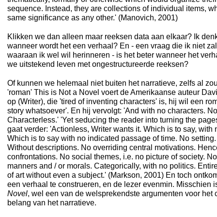
sequence. Instead, they are collections of individual items, w
same significance as any other.'
(Manovich, 2001)
Klikken we dan alleen maar reeksen data aan elkaar? Ik denk 
wanneer wordt het een verhaal? En - een vraag die ik niet z
waaraan ik wel wil herinneren - is het beter wanneer het ver
we uitstekend leven met ongestructureerde reeksen?
Of kunnen we helemaal niet buiten het narratieve, zelfs al zo
'roman' This is Not a Novel voert de Amerikaanse auteur Dav
op (Writer), die 'tired of inventing characters' is, hij wil een r
story whatsoever'. En hij vervolgt: 'And with no characters. Non
Characterless.' 'Yet seducing the reader into turning the pag
gaat verder: 'Actionless, Writer wants it. Which is to say, wit
Which is to say with no indicated passage of time. No setting. 
Without descriptions. No overriding central motivations. Hence
confrontations. No social themes, i.e. no picture of society. 
manners and / or morals. Categorically, with no politics. Enti
of art without even a subject.'
(Markson, 2001)
En toch ontkomt
een verhaal te construeren, en de lezer evenmin. Misschien 
Novel
, wel een van de welsprekendste argumenten voor het 
belang van het narratieve.