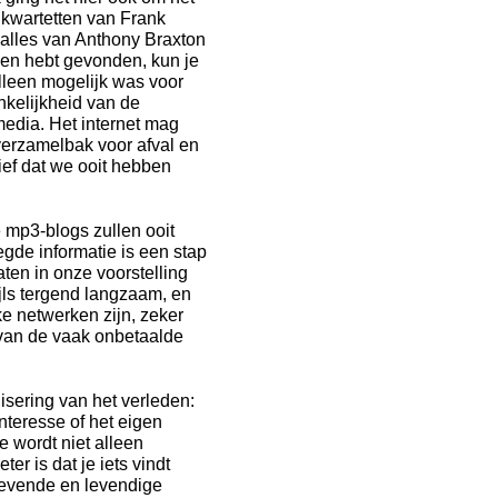
 kwartetten van Frank
 alles van Anthony Braxton
ven hebt gevonden, kun je
alleen mogelijk was voor
ankelijkheid van de
media. Het internet mag
verzamelbak voor afval en
hief dat we ooit hebben
 mp3-blogs zullen ooit
gde informatie is een stap
aten in onze voorstelling
ijls tergend langzaam, en
ke netwerken zijn, zeker
 van de vaak onbetaalde
lisering van het verleden:
teresse of het eigen
se wordt niet alleen
ter is dat je iets vindt
 levende en levendige