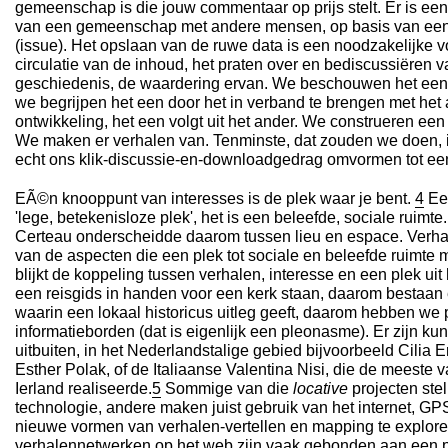
gemeenschap is die jouw commentaar op prijs stelt. Er is ee
van een gemeenschap met andere mensen, op basis van een i
(issue). Het opslaan van de ruwe data is een noodzakelijke 
circulatie van de inhoud, het praten over en bediscussiëren v
geschiedenis, de waardering ervan. We beschouwen het een in
we begrijpen het een door het in verband te brengen met het 
ontwikkeling, het een volgt uit het ander. We construeren ee
We maken er verhalen van. Tenminste, dat zouden we doen, 
echt ons klik-discussie-en-downloadgedrag omvormen tot een b
EÃ©n knooppunt van interesses is de plek waar je bent.
4
Een
'lege, betekenisloze plek', het is een beleefde, sociale ruimt
Certeau onderscheidde daarom tussen lieu en espace. Verhal
van de aspecten die een plek tot sociale en beleefde ruimte 
blijkt de koppeling tussen verhalen, interesse en een plek uit
een reisgids in handen voor een kerk staan, daarom bestaan
waarin een lokaal historicus uitleg geeft, daarom hebben w
informatieborden (dat is eigenlijk een pleonasme). Er zijn ku
uitbuiten, in het Nederlandstalige gebied bijvoorbeeld Cilia 
Esther Polak, of de Italiaanse Valentina Nisi, die de meeste v
Ierland realiseerde.
5
Sommige van die
locative
projecten ste
technologie, andere maken juist gebruik van het internet, 
nieuwe vormen van verhalen-vertellen en mapping te explor
verhalennetwerken op het web zijn vaak gebonden aan een p