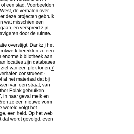
k of een stad. Voorbeelden
West, de verhalen over
er deze projecten gebruik
an wat misschien een
 gaan, en verspreid zijn
avigeren door de ruimte.
ie overstijgt. Dankzij het
 drukwerk bereikten ze een
een enorme bibliotheek aan
an locaties zijn databases
 ziel van een plek tonen.
7
erhalen construeert -
f al het materiaal dat bij
ssen van een straat, van
sther Polak gebruiken
, in haar geval melk en
reëren ze een nieuwe vorm
e wereld volgt het
ge, een held. Op het web
t dat wordt gevolgd, even