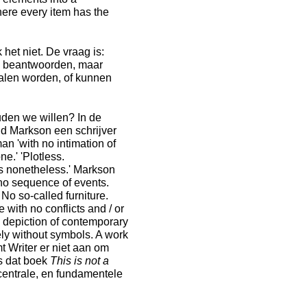
here every item has the
het niet. De vraag is:
al beantwoorden, maar
halen worden, of kunnen
uden we willen? In de
id Markson een schrijver
oman 'with no intimation of
e.' 'Plotless.
es nonetheless.' Markson
h no sequence of events.
No so-called furniture.
 with no conflicts and / or
No depiction of contemporary
rely without symbols. A work
 Writer er niet aan om
is dat boek
This is not a
centrale, en fundamentele