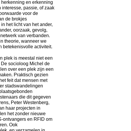
n herkenning en erkenning
nteresse, passie, of zaak
voorwaarde voor de
an de brokjes
 het licht van het ander,
ander, oorzaak, gevolg,
n netwerk van verbanden.
in theorie, wanneer we
etekenisvolle activiteit.
 plek is meestal niet een
e. De socioloog Michel de
en over een plek zijn een
maken. Praktisch gezien
 het feit dat mensen met
 er stadswandelingen
e plaatsgebonden
nstenaars die dit gegeven
Erens, Peter Westenberg,
an haar projecten in
llen het zonder nieuwe
GPS-ontvangers en RFID om
eren. Ook
lek, en verzamelen in