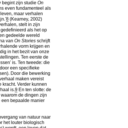
 begint zijn studie
On
mens even fundamenteel als
 leven, maar verhalen
n.'
8
(Kearney, 2002)
rhalen, stelt in zijn
, gedefinieerd als het op
een gedeelde wereld
ina van
On Stories
schrijft
rhalende vorm krijgen en
ig in het bezit van onze
stellingen. Ten eerste de
ssen' is. Ten tweede: die
door een specifieke
ssen). Door die bewerking
verhaal maken vereist
de kracht. Verder kunnen
haal is.
9
En ten slotte: de
n waarom de dingen zijn
op een bepaalde manier
overgang van natuur naar
r het louter biologisch
os) wordt, een leven dat