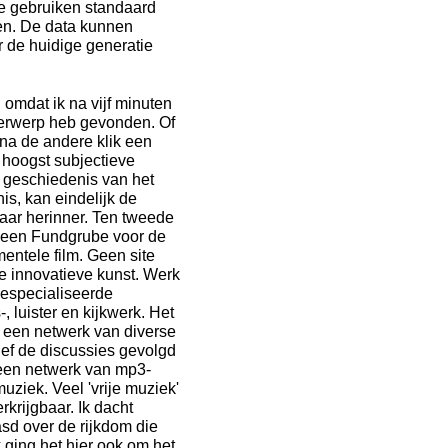
we gebruiken standaard
gen. De data kunnen
de huidige generatie
d omdat ik na vijf minuten
derwerp heb gevonden. Of
 na de andere klik een
e hoogst subjectieve
 geschiedenis van het
nis, kan eindelijk de
jaar herinner. Ten tweede
 een Fundgrube voor de
entele film. Geen site
e innovatieve kunst. Werk
gespecialiseerde
, luister en kijkwerk. Het
n een netwerk van diverse
ief de discussies gevolgd
n een netwerk van mp3-
uziek. Veel 'vrije muziek'
rkrijgbaar. Ik dacht
sd over de rijkdom die
 ging het hier ook om het