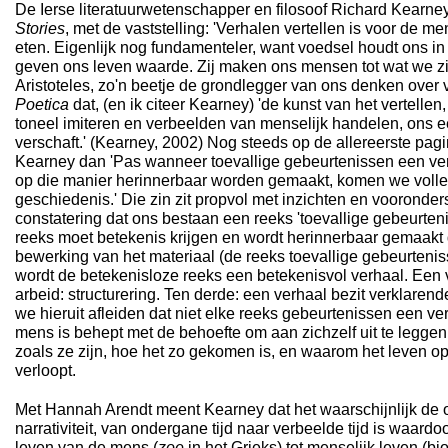
De Ierse literatuurwetenschapper en filosoof Richard Kearney
Stories
, met de vaststelling: 'Verhalen vertellen is voor de 
eten. Eigenlijk nog fundamenteler, want voedsel houdt ons in
geven ons leven waarde. Zij maken ons mensen tot wat we zij
Aristoteles, zo'n beetje de grondlegger van ons denken over ve
Poetica
dat, (en ik citeer Kearney) 'de kunst van het vertellen
toneel imiteren en verbeelden van menselijk handelen, ons 
verschaft.'
(Kearney, 2002)
Nog steeds op de allereerste pag
Kearney dan 'Pas wanneer toevallige gebeurtenissen een ve
op die manier herinnerbaar worden gemaakt, komen we volled
geschiedenis.' Die zin zit propvol met inzichten en vooronder
constatering dat ons bestaan een reeks 'toevallige gebeurteni
reeks moet betekenis krijgen en wordt herinnerbaar gemaakt 
bewerking van het materiaal (de reeks toevallige gebeurteni
wordt de betekenisloze reeks een betekenisvol verhaal. Een 
arbeid: structurering. Ten derde: een verhaal bezit verklaren
we hieruit afleiden dat niet elke reeks gebeurtenissen een ver
mens is behept met de behoefte om aan zichzelf uit te legge
zoals ze zijn, hoe het zo gekomen is, en waarom het leven 
verloopt.
Met Hannah Arendt meent Kearney dat het waarschijnlijk de 
narrativiteit, van ondergane tijd naar verbeelde tijd is waardoo
leven van de mens (
zoe
in het Grieks) tot menselijk leven (bi