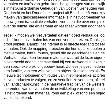
verhalen en foto's van gebruikers, het geheugen van een wij
zijn het Amsterdamse Geheugen van Oost en Geheugen van 
Dordrecht en het Droombeek-project uit Enschede.
6
Voor zov
maken van gelocaliseerde informatie, zijn het voorbeelden v
nieuw genre is: spatiale verhalen, verhalen die over een plek
over de ruimte, die ervaarbaar en leesbaar worden door het n
Tegelijk mogen we niet vergeten dat een goed verhaal de locat
schrift konden verhalen los van een verteller reizen. Dankzij
groot publiek. Dankzij het internet is er directe toegang tot 
verhalen. Ook de mapping-projecten die hun data koppelen a
met verhalen, foto's, routes, geluid die de geschiedenis en de
Verhalennetwerken leveren materiaal waaruit de lezer eigen v
bijvoorbeeld door al het materiaal bij een trefwoord te lezen, o
een specifieke plek, of gebouw hoort. Zo lees je geschiedeni
een familie, van een wijk, van een object. Kunstenaars als E
nieuwe technologieën om routes van 'niet-menselijke actoren'
zuivelproducten te volgen, en zo vertellen ze verhalen, of c
van landschapskunst. In de narratieve traditie van de westers
merendeel van de verhalen de ontwikkeling van een persona
is het ordenen van materiaal rond een plek, of rond een objec
vanzelfsprekend.