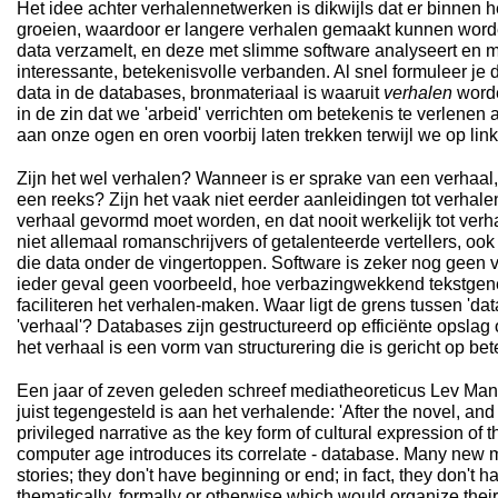
Het idee achter verhalennetwerken is dikwijls dat er binnen 
groeien, waardoor er langere verhalen gemaakt kunnen word
data verzamelt, en deze met slimme software analyseert en mat
interessante, betekenisvolle verbanden. Al snel formuleer je 
data in de databases, bronmateriaal is waaruit
verhalen
worde
in de zin dat we 'arbeid' verrichten om betekenis te verlenen
aan onze ogen en oren voorbij laten trekken terwijl we op link 
Zijn het wel verhalen? Wanneer is er sprake van een verhaa
een reeks? Zijn het vaak niet eerder aanleidingen tot verhalen
verhaal gevormd moet worden, en dat nooit werkelijk tot verh
niet allemaal romanschrijvers of getalenteerde vertellers, ook
die data onder de vingertoppen. Software is zeker nog geen ve
ieder geval geen voorbeeld, hoe verbazingwekkend tekstgene
faciliteren het verhalen-maken. Waar ligt de grens tussen 'da
'verhaal'? Databases zijn gestructureerd op efficiënte opslag o
het verhaal is een vorm van structurering die is gericht op bet
Een jaar of zeven geleden schreef mediatheoreticus Lev Man
juist tegengesteld is aan het verhalende: 'After the novel, a
privileged narrative as the key form of cultural expression of
computer age introduces its correlate - database. Many new m
stories; they don't have beginning or end; in fact, they don't
thematically, formally or otherwise which would organize thei