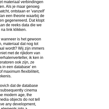
het materiaal verbindingen
en. Als je maar genoeg
cht, ontstaan er 'vanzelf'
dan een theorie waarbij de
n gegenereerd. Dat klopt
 aan de reeks data die we
na link klikken.
l, wanneer is het gewoon
, materiaal dat nog tot
aal wordt? Wij zijn immers
 niet met de rijkdom van
rhalenverteller, ik ken in
ratoren ook zijn, ze
ta in een database' en
f maximum flexibiliteit,
ekenis.
ovich dat de database
nd subsequently cinema
 the modern age, the
edia objects do not tell
 have any development,
r elements into a