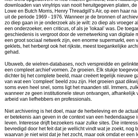
downloaden van vinylrips van nooit heruitgegeven platen, de
Lowe en Butch Morris, Henry Threadgill's Air, op een haar na
uit de periode 1969 - 1976. Wanneer je de bronnen of archie
zo diep gaan in je onderzoek als je wilt: zo diep als vroeger 
een onderzoeker, een criticus, of als je 'lokaal' was. De toeg
geschiedenis is vergroot door de vernetwerking van digitale 
een groot sociaal netwerk zijn, een enorme supermarkt, een 
geklets, het herbergt ook het rijkste, meest toegankelijke arc
gehad.
Ubuweb, de wielren-databases, noch verspreidde en gelinkte
een compleet archief vormen. Ze groeien. Elk stukje toegevoe
dichter bij het complete beeld, maar creëert tegelijk nieuwe g
van wat een 'compleet' beeld zou zijn. Het groeien gaat dikw
soms even heel snel, soms ligt het maanden stil. Immers, zul
wanneer ze geen institutionele steun ontvangen, afhankelijk
arbeid van liefhebbers en professionals.
Niet archivering is het doel, maar de herbeleving en de actua
er betekenis aan geven in de context van een hedendaagse in
leven. Interesse drijft bezoekers naar zulke sites. Die interes
bevredigd door het feit dat je wellicht vindt wat je zoekt, nog be
waarvan je niet wist dat je het zocht, maar ook omdat er een