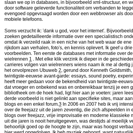
slaan we op in databases, in bijvoorbeeld xml-structuur, en 
door software geleverde functionaliteit om verbanden te leg
evengoed opgevraagd worden door een webbrowser als door 
mobiele telefoons.
Soms verzucht ik: 'dank u god, voor het internet'. Bijvoorbeel
zoeken gedetailleerde informatie over een specialistisch on
omdat ik verzeild raak in een niche van het web waar de ene
rijkdom aan verhalen, foto's, en kennis oplevert. Ik geef u dri
voorbeelden. Ten eerste de databases met informatie over de
wielrennen
1
. Met elke klik verzink ik dieper in de geschiede
carrieres volgen van wielrenners wiens naam ik me al dertig 
het onvolprezen Ubuweb
2
, gerund door Kenneth Goldsmith,
twintigste-eeuwse avant-garde: essays, sound poetry, experim
heeft meer gedaan voor de bekendheid van twintigste-eeuws
dat vroeger en onbekend was en onbereikbaar tenzij je een 
bibliotheek om de hoek had, ligt hier aan je voeten: jaren lees-
derde voorbeeld is niet gelinkt aan specifieke sites, maar aa
blogs en een enkel forum.
3
In 2006 en 2007 heb ik vrij intens
over de freejazz uit de jaren zeventig, die zich afspeelden i
blogs over freejazz, vrije improvisatie en moderne klassieke m
uit die jaren is nooit heruitgegeven, was destijds al moeilijk ve
behoorlijk goed op de hoogte te zijn, maar was hoogst verbaa
hier werd opgedolven. Ik heb muziek gehoord, want natuurlijk