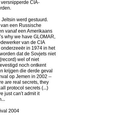
 versnipperde CIA-
rden.
 Jeltsin werd gestuurd.
n van een Russische
gen vanaf een Amerikaans
that's why we have GLOMAR,
medewerker van de CIA
onderzeeër in 1974 in het
worden dat de Sovjets niet
record) wel of niet
 bevestigd noch ontkent
 krijgen die derde geval
nval op Jemen in 2002 --
 are real secrets, they
all protocol secrets (...)
 just can't admit it
...
ival 2004