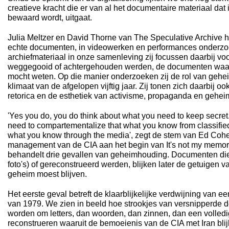
creatieve kracht die er van al het documentaire materiaal dat
bewaard wordt, uitgaat.
Julia Meltzer en David Thorne van The Speculative Archive h
echte documenten, in videowerken en performances onderzoe
archiefmateriaal in onze samenleving zij focussen daarbij v
weggegooid of achtergehouden werden, de documenten waar 
mocht weten. Op die manier onderzoeken zij de rol van gehei
klimaat van de afgelopen vijftig jaar. Zij tonen zich daarbij oo
retorica en de esthetiek van activisme, propaganda en gehei
'Yes you do, you do think about what you need to keep secret
need to compartementalize that what you know from classifi
what you know through the media', zegt de stem van Ed Cohen,
management van de CIA aan het begin van It's not my memory
behandelt drie gevallen van geheimhouding. Documenten die
foto's) of gereconstrueerd werden, blijken later de getuigen 
geheim moest blijven.
Het eerste geval betreft de klaarblijkelijke verdwijning van ee
van 1979. We zien in beeld hoe strookjes van versnipperd
worden om letters, dan woorden, dan zinnen, dan een volled
reconstrueren waaruit de bemoeienis van de CIA met Iran blij