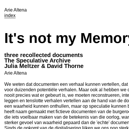
Arie Altena
index
It's not my Memory
three recollected documents
The Speculative Archive
Julia Meltzer & David Thorne
Arie Altena
We weten dat documenten een verhaal kunnen vertellen, dat 
voor duizenden potentiële verhalen. Maar ook al hebben we
nooit precies wat er gebeurt is, we moeten reconstrueren, int
leggen en tenslotte verhalen vertellen aan de hand van de d
een waarheid kunnen onthullen, maar op speculatie kunnen 
heeft naam gemaakt met fictieve documenten van de burgeroor
die iets voelbaar maken van de betekenis van die oorlog, wan
sterker gevoel van waarheid gepaard dan de 'echte' docume
Sinds de opkomt van de digitalisering lijken we ons nog ster