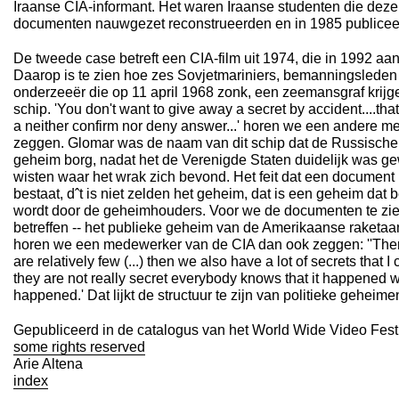
Iraanse CIA-informant. Het waren Iraanse studenten die deze
documenten nauwgezet reconstrueerden en in 1985 publicee
De tweede case betreft een CIA-film uit 1974, die in 1992 aan
Daarop is te zien hoe zes Sovjetmariniers, bemanningslede
onderzeeër die op 11 april 1968 zonk, een zeemansgraf krij
schip. 'You don't want to give away a secret by accident....
a neither confirm nor deny answer...' horen we een andere 
zeggen. Glomar was de naam van dit schip dat de Russische 
geheim borg, nadat het de Verenigde Staten duidelijk was ge
wisten waar het wrak zich bevond. Het feit dat een document (
bestaat, dˆt is niet zelden het geheim, dat is een geheim dat
wordt door de geheimhouders. Voor we de documenten te zien
betreffen -- het publieke geheim van de Amerikaanse raketaa
horen we een medewerker van de CIA dan ook zeggen: ''There
are relatively few (...) then we also have a lot of secrets that I c
they are not really secret everybody knows that it happened we
happened.' Dat lijkt de structuur te zijn van politieke geheimen
Gepubliceerd in de catalogus van het World Wide Video Fest
some rights reserved
Arie Altena
index