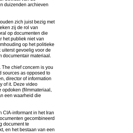
 in duizenden archieven
ouden zich juist bezig met
ken zij de rol van
ooral op documenten die
het publiek niet van
mhouding op het politieke
k uiterst gevoelig voor de
m documentair materiaal.
. The chief concern is you
ed sources as opposed to
 director of information
 of it. Deze video
 opdoken (filmmateriaal,
van een waarheid die
n CIA-informant in het Iran
e documenten gecombineerd
ig document te
kt, en het bestaan van een