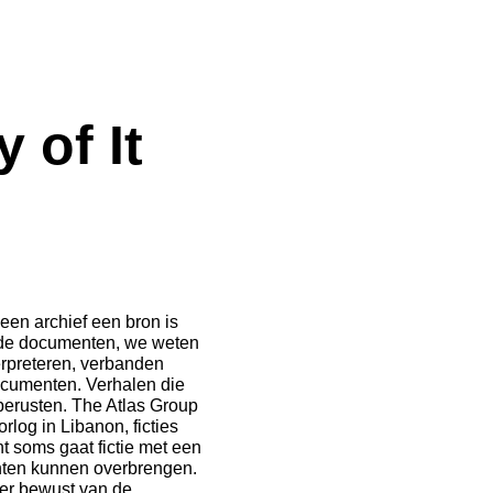
 of It
een archief een bron is
 de documenten, we weten
erpreteren, verbanden
ocumenten. Verhalen die
berusten. The Atlas Group
log in Libanon, ficties
t soms gaat fictie met een
nten kunnen overbrengen.
ker bewust van de