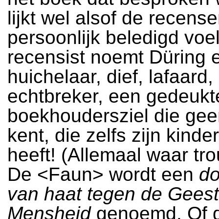
lijkt wel alsof de recens
persoonlijk beledigd voe
recensist noemt Düring 
huichelaar, dief, lafaard
echtbreker, een gedeukt
boekhoudersziel die geen
kent, die zelfs zijn kinder
heeft! (Allemaal waar tro
De <Faun> wordt een
d
van haat tegen de Geest
Mensheid
genoemd. Of d