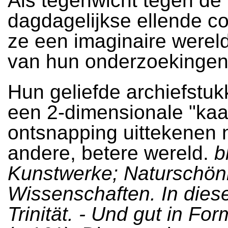
Als tegenwicht tegen de
dagdagelijkse ellende c
ze een imaginaire werel
van hun onderzoekingen
Hun geliefde archiefstuk
een 2-dimensionale "kaar
ontsnapping uittekenen 
andere, betere wereld.
b
Kunstwerke; Naturschönh
Wissenschaften. In dies
Trinität. - Und gut in Fo