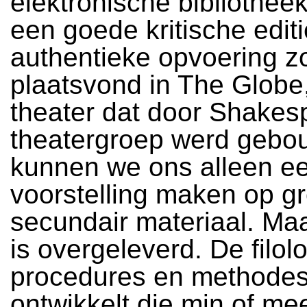
elektronische bibliotheek
een goede kritische edit
authentieke opvoering zo
plaatsvond in The Globe,
theater dat door Shakes
theatergroep werd gebo
kunnen we ons alleen e
voorstelling maken op g
secundair materiaal. Maa
is overgeleverd. De filol
procedures en methode
ontwikkelt die min of me