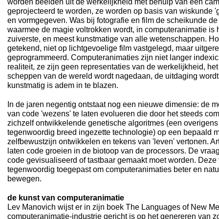
worden beelden uit de werkelijkheid met behulp van een c
geprojecteerd te worden, ze worden op basis van wiskunde '
en vormgegeven. Was bij fotografie en film de scheikunde d
waarmee de magie voltrokken wordt, in computeranimatie is 
zuiverste, en meest kunstmatige van alle wetenschappen. H
getekend, niet op lichtgevoelige film vastgelegd, maar uitge
geprogrammeerd. Computeranimaties zijn niet langer indexi
realiteit, ze zijn geen representaties van de werkelijkheid, het
scheppen van de wereld wordt nagedaan, de uitdaging wordt 
kunstmatig is adem in te blazen.
In de jaren negentig ontstaat nog een nieuwe dimensie: de 
van code 'wezens' te laten evolueren die door het steeds co
zichzelf ontwikkelende genetische algoritmes (een overigens 
tegenwoordig breed ingezette technologie) op een bepaald m
zelfbewustzijn ontwikkelen en tekens van 'leven' vertonen. Art
laten code groeien in de biotoop van de processors. De vraag
code gevisualiseerd of tastbaar gemaakt moet worden. Deze
tegenwoordig toegepast om computeranimaties beter en natuu
bewegen.
de kunst van computeranimatie
Lev Manovich wijst er in zijn boek The Languages of New Me
computeranimatie-industrie gericht is op het genereren van zo