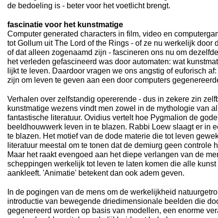
de bedoeling is - beter voor het voetlicht brengt.
fascinatie voor het kunstmatige
Computer generated characters in film, video en computer
tot Gollum uit The Lord of the Rings - of ze nu werkelijk door
of dat alleen zogenaamd zijn - fascineren ons nu om dezelf
het verleden gefascineerd was door automaten: wat kunstmati
lijkt te leven. Daardoor vragen we ons angstig of euforisch af
zijn om leven te geven aan een door computers gegenereer
Verhalen over zelfstandig opererende - dus in zekere zin zelf
kunstmatige wezens vindt men zowel in de mythologie van alle
fantastische literatuur. Ovidius vertelt hoe Pygmalion de god
beeldhouwwerk leven in te blazen. Rabbi Loew slaagt er in ee
te blazen. Het motief van de dode materie die tot leven gewekt
literatuur meestal om te tonen dat de demiurg geen controle h
Maar het raakt evengoed aan het diepe verlangen van de me
scheppingen werkelijk tot leven te laten komen die alle kuns
aankleeft. 'Animatie' betekent dan ook adem geven.
In de pogingen van de mens om de werkelijkheid natuurgetrou
introductie van bewegende driedimensionale beelden die do
gegenereerd worden op basis van modellen, een enorme vera