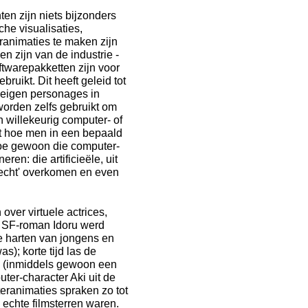
en zijn niets bijzonders
he visualisaties,
ranimaties te maken zijn
 zijn van de industrie -
twarepakketten zijn voor
ruikt. Dit heeft geleid tot
e eigen personages in
rden zelfs gebruikt om
n willekeurig computer- of
rdt hoe men in een bepaald
oe gewoon die computer-
ren: die artificieële, uit
 echt' overkomen en even
over virtuele actrices,
s SF-roman Idoru werd
de harten van jongens en
); korte tijd las de
e (inmiddels gewoon een
ter-character Aki uit de
ranimaties spraken zo tot
echte filmsterren waren.