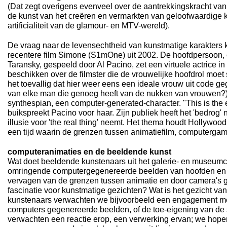
(Dat zegt overigens evenveel over de aantrekkingskracht van he
de kunst van het creëren en vermarkten van geloofwaardige k
artificialiteit van de glamour- en MTV-wereld).
De vraag naar de levensechtheid van kunstmatige karakters 
recentere film Simone (S1mOne) uit 2002. De hoofdpersoon, 
Taransky, gespeeld door Al Pacino, zet een virtuele actrice i
beschikken over de filmster die de vrouwelijke hoofdrol moet s
het toevallig dat hier weer eens een ideale vrouw uit code g
van elke man die genoeg heeft van de nukken van vrouwen?) D
synthespian, een computer-generated-character. "This is the 
buikspreekt Pacino voor haar. Zijn publiek heeft het 'bedrog'
illusie voor 'the real thing' neemt. Het thema houdt Hollywoo
een tijd waarin de grenzen tussen animatiefilm, computergam
computeranimaties en de beeldende kunst
Wat doet beeldende kunstenaars uit het galerie- en museumci
omringende computergegenereerde beelden van hoofden en 
vervagen van de grenzen tussen animatie en door camera's 
fascinatie voor kunstmatige gezichten? Wat is het gezicht v
kunstenaars verwachten we bijvoorbeeld een engagement me
computers gegenereerde beelden, of de toe-eigening van de
verwachten een reactie erop, een verwerking ervan; we hopen 