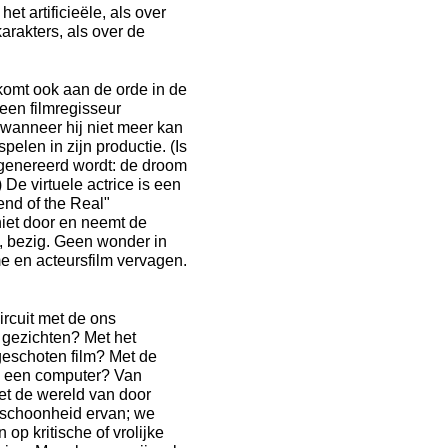
t artificieële, als over
arakters, als over de
komt ook aan de orde in de
een filmregisseur
n wanneer hij niet meer kan
pelen in zijn productie. (Is
egenereerd wordt: de droom
e virtuele actrice is een
end of the Real"
 niet door en neemt de
d, bezig. Geen wonder in
e en acteursfilm vervagen.
rcuit met de ons
gezichten? Met het
geschoten film? Met de
an een computer? Van
t de wereld van door
 schoonheid ervan; we
op kritische of vrolijke