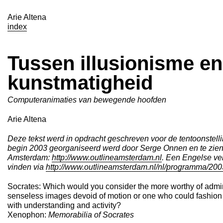
Arie Altena
index
Tussen illusionisme en
kunstmatigheid
Computeranimaties van bewegende hoofden
Arie Altena
Deze tekst werd in opdracht geschreven voor de tentoonstell
begin 2003 georganiseerd werd door Serge Onnen en te zien 
Amsterdam:
http://www.outlineamsterdam.nl
. Een Engelse ver
vinden via
http://www.outlineamsterdam.nl/nl/programma/20
Socrates: Which would you consider the more worthy of admira
senseless images devoid of motion or one who could fashion
with understanding and activity?
Xenophon:
Memorabilia of Socrates