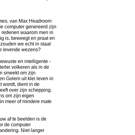
games, van Max Headroom
 de computer genereerd zijn
de redenen waarom men in
g is, beweegt en praat en
: zouden we echt in staat
de levende wezens?
bewuste en intelligente -
rlei volkeren als in de
en smeekt om zijn
n Golem uit klei leven in
 wordt, dient in de
eeft over zijn schepping.
ns om zijn eigen
t in meer of mindere mate
w af te beelden is de
or de computer
ndering. Niet langer