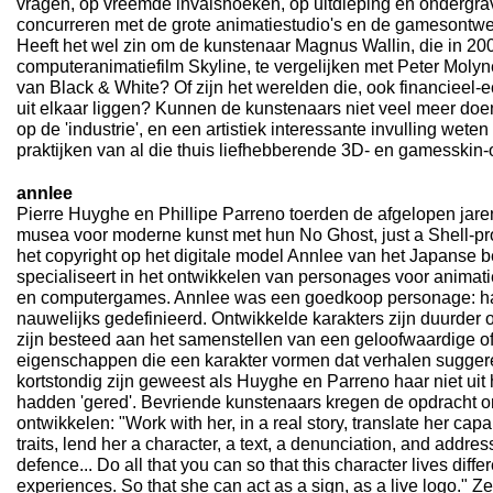
vragen, op vreemde invalshoeken, op uitdieping en ondergra
concurreren met de grote animatiestudio's en de gamesontw
Heeft het wel zin om de kunstenaar Magnus Wallin, die in 200
computeranimatiefilm Skyline, te vergelijken met Peter Mol
van Black & White? Of zijn het werelden die, ook financieel-
uit elkaar liggen? Kunnen de kunstenaars niet veel meer do
op de 'industrie', en een artistiek interessante invulling wete
praktijken van al die thuis liefhebberende 3D- en gamesskin
annlee
Pierre Huyghe en Phillipe Parreno toerden de afgelopen jaren
musea voor moderne kunst met hun No Ghost, just a Shell-proj
het copyright op het digitale model Annlee van het Japanse b
specialiseert in het ontwikkelen van personages voor animati
en computergames. Annlee was een goedkoop personage: ha
nauwelijks gedefinieerd. Ontwikkelde karakters zijn duurde
zijn besteed aan het samenstellen van een geloofwaardige 
eigenschappen die een karakter vormen dat verhalen suggere
kortstondig zijn geweest als Huyghe en Parreno haar niet uit
hadden 'gered'. Bevriende kunstenaars kregen de opdracht o
ontwikkelen: "Work with her, in a real story, translate her capa
traits, lend her a character, a text, a denunciation, and address 
defence... Do all that you can so that this character lives diffe
experiences. So that she can act as a sign, as a live logo." Ze 