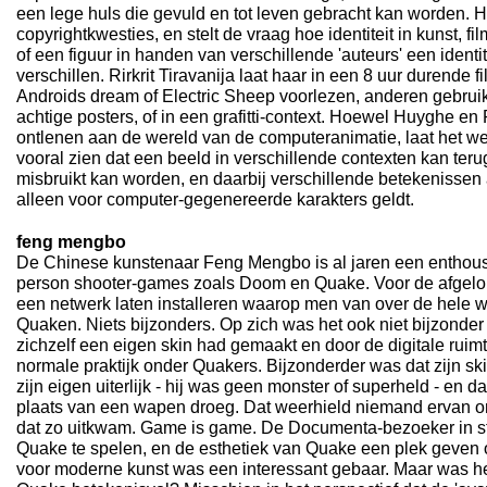
een lege huls die gevuld en tot leven gebracht kan worden. He
copyrightkwesties, en stelt de vraag hoe identiteit in kunst, film
of een figuur in handen van verschillende 'auteurs' een identit
verschillen. Rirkrit Tiravanija laat haar in een 8 uur durende f
Androids dream of Electric Sheep voorlezen, anderen gebrui
achtige posters, of in een grafitti-context. Hoewel Huyghe en 
ontlenen aan de wereld van de computeranimatie, laat het wer
vooral zien dat een beeld in verschillende contexten kan teru
misbruikt kan worden, en daarbij verschillende betekenissen 
alleen voor computer-gegenereerde karakters geldt.
feng mengbo
De Chinese kunstenaar Feng Mengbo is al jaren een enthousia
person shooter-games zoals Doom en Quake. Voor de afgel
een netwerk laten installeren waarop men van over de hele w
Quaken. Niets bijzonders. Op zich was het ook niet bijzonde
zichzelf een eigen skin had gemaakt en door de digitale ruimt
normale praktijk onder Quakers. Bijzonderder was dat zijn sk
zijn eigen uiterlijk - hij was geen monster of superheld - en da
plaats van een wapen droeg. Dat weerhield niemand ervan o
dat zo uitkwam. Game is game. De Documenta-bezoeker in sta
Quake te spelen, en de esthetiek van Quake een plek geven 
voor moderne kunst was een interessant gebaar. Maar was het