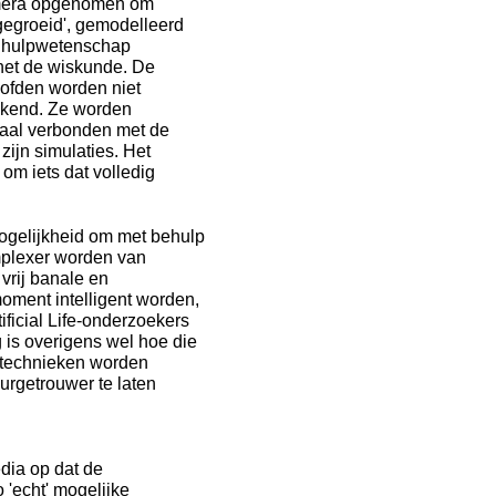
amera opgenomen om
gegroeid', gemodelleerd
e hulpwetenschap
het de wiskunde. De
oofden worden niet
rekend. Ze worden
caal verbonden met de
 zijn simulaties. Het
om iets dat volledig
mogelijkheid om met behulp
mplexer worden van
vrij banale en
oment intelligent worden,
ificial Life-onderzoekers
 is overigens wel hoe die
 technieken worden
rgetrouwer te laten
dia op dat de
 'echt' mogelijke