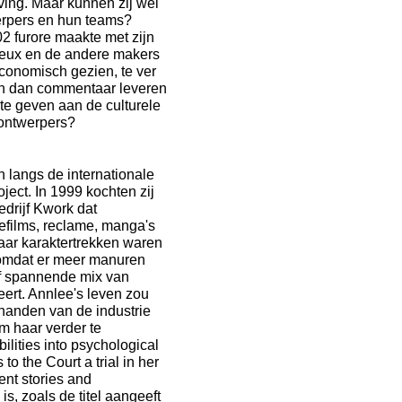
ving. Maar kunnen zij wel
erpers en hun teams?
2 furore maakte met zijn
yneux en de andere makers
economisch gezien, te ver
en dan commentaar leveren
n te geven aan de culturele
-ontwerpers?
 langs de internationale
ect. In 1999 kochten zij
edrijf Kwork dat
efilms, reclame, manga's
ar karaktertrekken waren
r omdat er meer manuren
of spannende mix van
ert. Annlee's leven zou
 handen van de industrie
m haar verder te
bilities into psychological
to the Court a trial in her
rent stories and
is, zoals de titel aangeeft