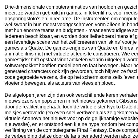
Drie-dimensionale computeranimaties van hoofden en gezicht
meer: ze worden gebruikt in games, in tekenfilms, voor medisc
opsporingsfoto's en in reclame. De instrumenten om compute
weliswaar in hun meest voortgeschreven vorm alleen in handen
met hun enorme teams en budgetten - maar eenvoudigere sof
iedereen beschikbaar, en worden door liefhebbers intensief geb
een levendige scene van het zelf creeëren van 'skins' voor j
games als Quake. De games-engines van Quake en Unreal wo
animatiefilms met met virtuele acteurs te construeren. Wie ee
gamestijdschrift opslaat vindt artikelen waarin uitgelegd wo
softwarepakket hoofden modelleert en laat bewegen. Maar h
generated characters ook zijn geworden, toch blijven ze fascine
code gegroeide wezens, die op het scherm soms zelfs 'even
vloeiend bewegen, als acteurs van vlees en bloed.
De afgelopen jaren zijn dan ook verschillende keren verhalen 
nieuwslezers en popsterren in het nieuws gekomen. Gibson
door de realiteit ingehaald toen de virtuele ster Kyoko Date 
meisjes veroverde (en even snel verdween als ze gekomen was
virtuele Ananova het nieuws voor op de gelijknamige websit
nieuwssite), en er ontstond een kleine hype rondom het compu
verfilming van de computergame Final Fantasy. Deze compute
de verbeelding dat ze door de fans benaderd werden alsof ze 