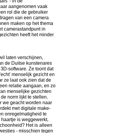
rs' - in de
n naar aangenomen vaak
 een rol die de gebruiker
et dragen van een camera
unnen maken op het thema
het camerastandpunt in
gezichten heeft het minder
il laten verschijnen,
an de Duitse kunstenares
n 3D-software. Ze toont dat
'echt' menselijk gezicht en
ar ze laat ook zien dat de
een relatie aangaan, en zo
van menselijke gezichten
e norm lijkt te stellen.
ar we geacht worden naar
erdekt met digitale make-
geen onregelmatigheid te
d haartje is weggewerkt,
choonheid? Het is alleen
kwesties - misschien tegen