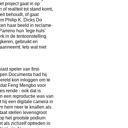
t project gaat in op
 of realiteit tot stand komt,
eit behoudt, of gaat
ilm Philip K. Dicks Do
ken haar beeld in reclame-
Parreno hun 'lege huls'
k in de tentoonstelling
gkeren, gebruikt en
aanneemt. Iets wat niet
st speler van first-
open Documenta had hij
ereld kon inloggen om te
r dat Feng Mengbo voor
es rende - ook dat is
in een reproductie was van
t hij een digitale camera in
m hem neer te knallen als
at stellen levensgroot
op het grootste podium
 als zichzelf optreden in