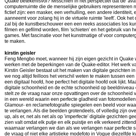
Quake betekenisvol? Misschien in het perspectief dat de 'avata
computerruimte die de menselijke gebruikers representere
fictief zijn: een masker, een verhulling, een andere identiteit,
aanneemt voor zolang hij in de virtuele ruimte 'leeft'. Ook h
zal bij de kunstbeschouwer een een reeks associaties los k
filmen en gefilmd worden, film 'schieten' en het gebruik van 
games. Met fascinatie voor het kunstmatige of voor computer
te maken.
kirstin geisler
Feng Mengbo moet, wanneer hij zijn eigen gezicht in Quake w
werken met de beperkingen van de Quake-editor. Het werk v
Kirstin Geisler bestaat uit het maken van digitale gezichten i
we nog altijd feilloos het verschil weten te maken tussen een 
een digitaal hoofd, hoe perfect het digitale hoofd ook lijkt. Ma
digitale schoonheid en de echte schoonheid op beeldniveau 
stelt ze de vraag naar onze opvattingen over de schoonheid 
in een wereld waarin een perfecte gladheid van fotomodellen d
Glamour- en reclamefotografie spiegelen een beeld voor wa
te verlangen. Als die beelden grotendeels, of volledig zijn ov
up, als er, net als net als op 'imperfecte' digitale gezichten 
zien valt omdat elk putje en elk puistje en elk verkeerd zitten
waarnaar verlangen we dan als we verlangen naar perfecte s
de vraag of niet elke artistieke modefoto in Vogue diezelfde 