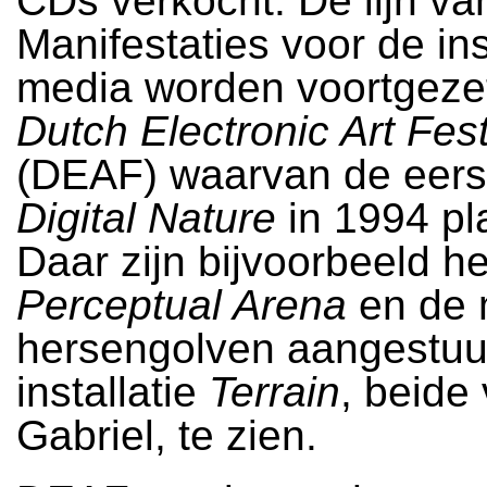
CDs verkocht. De lijn va
Manifestaties voor de in
media worden voortgezet
Dutch Electronic Art Fest
(DEAF) waarvan de eerst
Digital Nature
in 1994 pl
Daar zijn bijvoorbeeld h
Perceptual Arena
en de 
hersengolven aangestuu
installatie
Terrain
, beide
Gabriel, te zien.