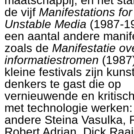
maatschappij, en het sta
de vijf
Manifestations for
Unstable Media
(1987-1
een aantal andere manif
zoals de
Manifestatie ov
informatiestromen
(1987
kleine festivals zijn kun
denkers te gast die op
vernieuwende en kritisch
met technologie werken:
andere Steina Vasulka, 
Robert Adrian, Dick Raa