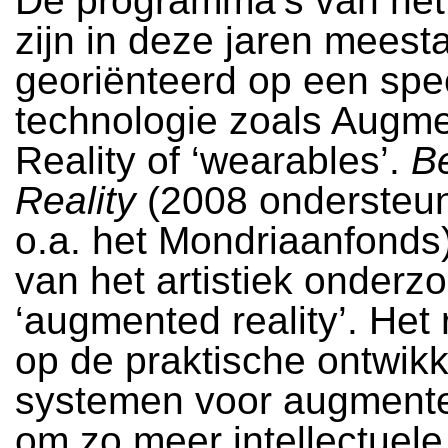
De programma’s van het
zijn in deze jaren meesta
georiënteerd op een spe
technologie zoals Augm
Reality of ‘wearables’.
B
Reality
(2008 ondersteu
o.a. het Mondriaanfonds
van het artistiek onderz
‘augmented reality’. Het r
op de praktische ontwikk
systemen voor augmented
om zo meer intellectuele