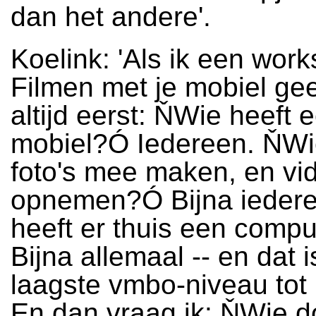
dan het andere'.
Koelink: 'Als ik een wor
Filmen met je mobiel gee
altijd eerst: ŇWie heeft 
mobiel?Ó Iedereen. ŇWi
foto's mee maken, en vi
opnemen?Ó Bijna ieder
heeft er thuis een comp
Bijna allemaal -- en dat 
laagste vmbo-niveau tot
En dan vraag ik: ŇWie d