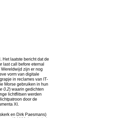
 Het laatste bericht dat de
 last call before eternal
. Wereldwijd zijn er nog
eve vorm van digitale
 grapje in reclames van IT-
 die Morse gebruiken in hun
e 0.2
) waarin gedichten
ge lichtflitsen werden
lichtpatroon door de
umenta XI.
skerk en Dirk Paesmans)