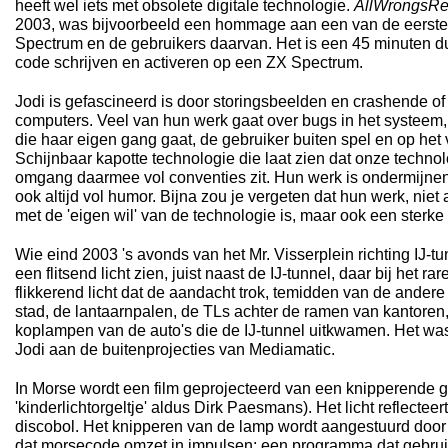
heeft wel iets met obsolete digitale technologie.
AllWrongsR
2003, was bijvoorbeeld een hommage aan een van de eerst
Spectrum en de gebruikers daarvan. Het is een 45 minuten du
code schrijven en activeren op een ZX Spectrum.
Jodi is gefascineerd is door storingsbeelden en crashende o
computers. Veel van hun werk gaat over bugs in het systeem, 
die haar eigen gang gaat, de gebruiker buiten spel en op het
Schijnbaar kapotte technologie die laat zien dat onze techn
omgang daarmee vol conventies zit. Hun werk is ondermijnen
ook altijd vol humor. Bijna zou je vergeten dat hun werk, niet 
met de 'eigen wil' van de technologie is, maar ook een sterke 
Wie eind 2003 's avonds van het Mr. Visserplein richting IJ-tun
een flitsend licht zien, juist naast de IJ-tunnel, daar bij he
flikkerend licht dat de aandacht trok, temidden van de andere 
stad, de lantaarnpalen, de TLs achter de ramen van kantoren,
koplampen van de auto's die de IJ-tunnel uitkwamen. Het wa
Jodi aan de buitenprojecties van Mediamatic.
In Morse wordt een film geprojecteerd van een knipperende 
'kinderlichtorgeltje' aldus Dirk Paesmans). Het licht reflectee
discobol. Het knipperen van de lamp wordt aangestuurd do
dat morsecode omzet in impulsen; een programma dat gebruik