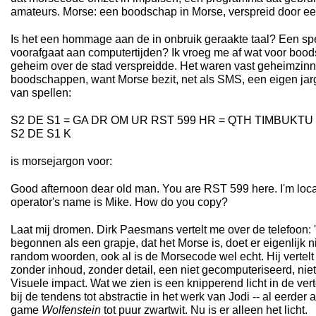
amateurs. Morse: een boodschap in Morse, verspreid door ee
Is het een hommage aan de in onbruik geraakte taal? Een spel
voorafgaat aan computertijden? Ik vroeg me af wat voor boo
geheim over de stad verspreidde. Het waren vast geheimzinn
boodschappen, want Morse bezit, net als SMS, een eigen ja
van spellen:
S2 DE S1 = GA DR OM UR RST 599 HR = QTH TIMBUKTU =
S2 DE S1 K
is morsejargon voor:
Good afternoon dear old man. You are RST 599 here. I'm loc
operator's name is Mike. How do you copy?
Laat mij dromen. Dirk Paesmans vertelt me over de telefoon: '
begonnen als een grapje, dat het Morse is, doet er eigenlijk ni
random woorden, ook al is de Morsecode wel echt. Hij vertelt
zonder inhoud, zonder detail, een niet gecomputeriseerd, niet
Visuele impact. Wat we zien is een knipperend licht in de verte
bij de tendens tot abstractie in het werk van Jodi -- al eerde
game
Wolfenstein
tot puur zwartwit. Nu is er alleen het licht.