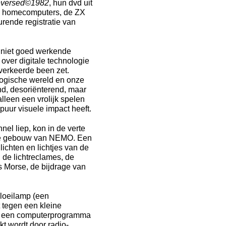
eversed©1982
, hun dvd uit
e homecomputers, de ZX
rende registratie van
f niet goed werkende
over digitale technologie
 verkeerde been zet.
ologische wereld en onze
d, desoriënterend, maar
alleen een vrolijk spelen
puur visuele impact heeft.
nel liep, kon in de verte
t rare gebouw van NEMO. Een
lichten en lichtjes van de
 de lichtreclames, de
s Morse, de bijdrage van
gloeilamp (een
rt tegen een kleine
or een computerprogramma
t wordt door radio-