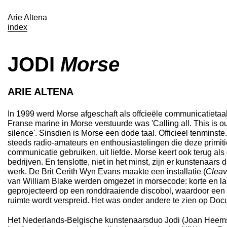
Arie Altena
index
JODI
Morse
ARIE ALTENA
In 1999 werd Morse afgeschaft als offcieële communicatietaal.
Franse marine in Morse verstuurde was 'Calling all. This is our
silence'. Sinsdien is Morse een dode taal. Officieel tenminste
steeds radio-amateurs en enthousiastelingen die deze primiti
communicatie gebruiken, uit liefde. Morse keert ook terug als
bedrijven. En tenslotte, niet in het minst, zijn er kunstenaars
werk. De Brit Cerith Wyn Evans maakte een installatie (
Cleav
van William Blake werden omgezet in morsecode: korte en lan
geprojecteerd op een ronddraaiende discobol, waardoor een 
ruimte wordt verspreid. Het was onder andere te zien op Doc
Het Nederlands-Belgische kunstenaarsduo Jodi (Joan Heem