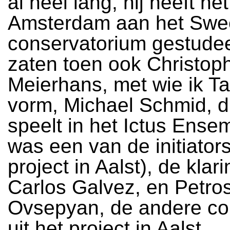
al heel lang, hij heeft net
Amsterdam aan het Swe
conservatorium gestude
zaten toen ook Christop
Meierhans, met wie ik T
vorm, Michael Schmid, die
speelt in het Ictus Ensem
was een van de initiator
project in Aalst), de klari
Carlos Galvez, en Petro
Ovsepyan, de andere co
uit het project in Aalst.