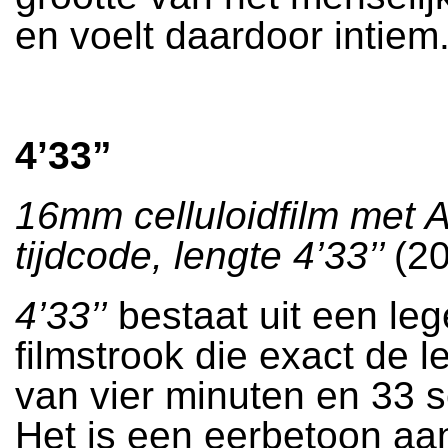
en voelt daardoor intiem
4’33”
16mm celluloidfilm
met 
tijdcode
, lengte 4’33’’
(2
4’33’’
bestaat uit een le
filmstrook die exact de l
van vier minuten en 33 
Het is een eerbetoon aa