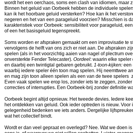
wordt het een oerchaos, soms een clash van idiomen, maar z
Binnen het geluid van Oorbeek hebben de individuele spelers
kan ik het hoorbare geluid versterken? Hoe kan ik het versto
negeren en het van een parageluid voorzien? Misschien is da
karakteristiek voor Oorbeek: sensibiliteit voor parageluid, een g
of een het basisgeluid tegenspreekt.
Soms worden er afspraken gemaakt om een improvisatie te st
vervolgens de helft van ons zich er niet aan. De afspraken zi
spelen (als in het voorzichtig aaien van nagel of plectrum ov
onversterkte Fender Telecaster).
Oordeel
: waarin elke speler 
en daarbij een twintigtal gebaren gebruikt.
1-toon-kijken:
een 
waarbij iedere speler één toon mag spelen. Hij neemttwee a
en mag zijn toon alleen spelen als een van de twee spelers z
Even vaak spelen we erop los, zonder iets te zeggen, zonder
correcties of interrupties. Een Oorbeek-brij zonder definitie wa
Oorbeek begint altijd opnieuw. Het tweede devies. Iedere k
het ontdekken van geluid. Ook ieder optreden is nieuw. Voor 
gelegenheid bedenken we iets anders. Dergelijke lijfspreuke
wat het collectief bindt.
Wordt er dan veel gepraat en overlegd? Nee. Wat we doen is