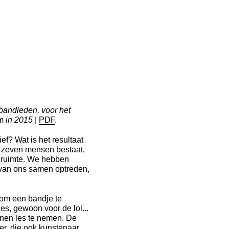
 bandleden, voor het
m
in 2015
|
PDF
.
ef? Wat is het resultaat
t zeven mensen bestaat,
e ruimte. We hebben
 van ons samen optreden,
 om een bandje te
s, gewoon voor de lol...
nen les te nemen. De
er, die ook kunstenaar