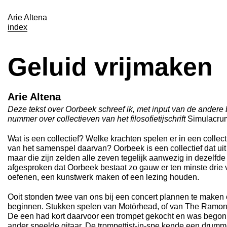
Arie Altena
index
Geluid vrijmaken
Arie Altena
Deze tekst over Oorbeek schreef ik, met input van de andere
nummer over collectieven van het filosofietijschrift
Simulacru
Wat is een collectief? Welke krachten spelen er in een collecti
van het samenspel daarvan? Oorbeek is een collectief dat ui
maar die zijn zelden alle zeven tegelijk aanwezig in dezelfd
afgesproken dat Oorbeek bestaat zo gauw er ten minste drie
oefenen, een kunstwerk maken of een lezing houden.
Ooit stonden twee van ons bij een concert plannen te maken
beginnen. Stukken spelen van Motörhead, of van The Ramone
De een had kort daarvoor een trompet gekocht en was begon
ander speelde gitaar. De trompettist-in-spe kende een drumm