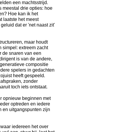
elden een machtsstrijd.
 meestal drie opties: hoe
ren? Hoe kan ik het
t laatste het meest
eluid dat er 'net naast zit'
ructureren, maar houdt
jn simpel: extreem zacht
er de snaren van een
dirigent is van de andere,
generatieve compositie
ndere spelers in gedachten
ojuist heeft gespeeld.
 afspraken, zonder
aruit toch iets ontstaat.
eer opnieuw beginnen met
ieder optreden en iedere
n en uitgangspunten zijn
 waar iedereen het over