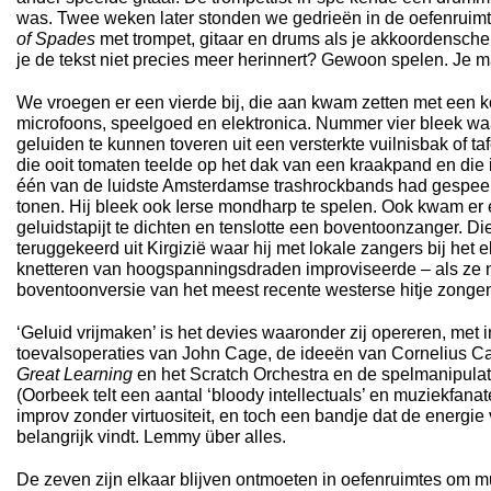
was. Twee weken later stonden we gedrieën in de oefenruimt
of Spades
met trompet, gitaar en drums als je akkoordenschem
je de tekst niet precies meer herinnert? Gewoon spelen. Je ma
We vroegen er een vierde bij, die aan kwam zetten met een kof
microfoons, speelgoed en elektronica. Nummer vier bleek wa
geluiden te kunnen toveren uit een versterkte vuilnisbak of ta
die ooit tomaten teelde op het dak van een kraakpand en die 
één van de luidste Amsterdamse trashrockbands had gespeel
tonen. Hij bleek ook Ierse mondharp te spelen. Ook kwam er ee
geluidstapijt te dichten en tenslotte een boventoonzanger. Di
teruggekeerd uit Kirgizië waar hij met lokale zangers bij het e
knetteren van hoogspanningsdraden improviseerde – als ze 
boventoonversie van het meest recente westerse hitje zonge
‘Geluid vrijmaken’ is het devies waaronder zij opereren, met 
toevalsoperaties van John Cage, de ideeën van Cornelius Ca
Great Learning
en het Scratch Orchestra en de spelmanipula
(Oorbeek telt een aantal ‘bloody intellectuals’ en muziekfanat
improv zonder virtuositeit, en toch een bandje dat de energi
belangrijk vindt. Lemmy über alles.
De zeven zijn elkaar blijven ontmoeten in oefenruimtes om 