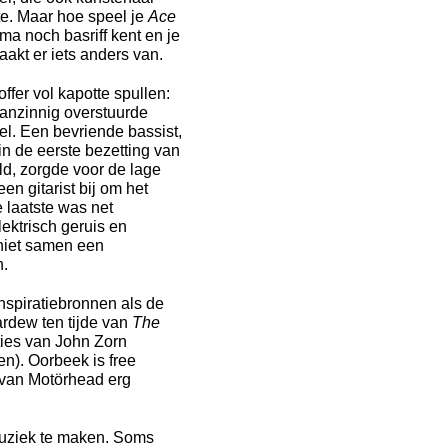
e. Maar hoe speel je
Ace
a noch basriff kent en je
akt er iets anders van.
fer vol kapotte spullen:
anzinnig overstuurde
fel. Een bevriende bassist,
in de eerste bezetting van
d, zorgde voor de lage
n gitarist bij om het
e laatste was net
lektrisch geruis en
niet samen een
n.
inspiratiebronnen als de
rdew ten tijde van
The
ties van John Zorn
en). Oorbeek is free
e van Motörhead erg
muziek te maken. Soms