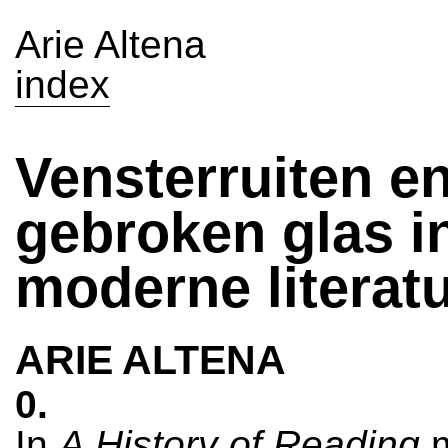
Arie Altena
index
Vensterruiten e
gebroken glas i
moderne literat
ARIE ALTENA
0.
In
A History of Reading
m