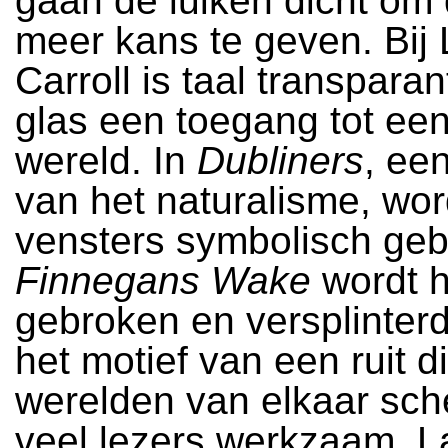
gaan de luiken dicht om
meer kans te geven. Bij
Carroll is taal transparan
glas een toegang tot ee
wereld. In
Dubliners
, ee
van het naturalisme, wo
vensters symbolisch gebr
Finnegans Wake
wordt h
gebroken en versplinterd, 
het motief van een ruit d
werelden van elkaar sch
veel lezers werkzaam. L