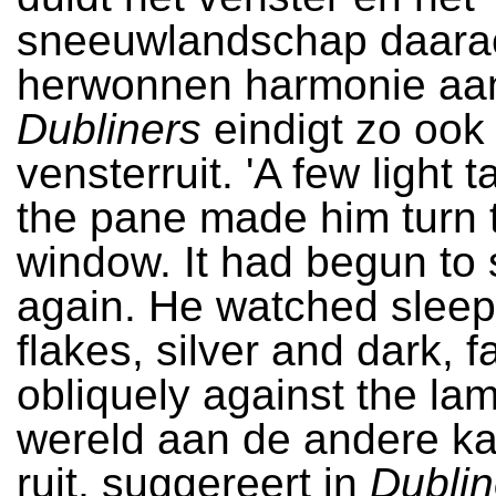
sneeuwlandschap daara
herwonnen harmonie aa
Dubliners
eindigt zo ook
vensterruit. 'A few light 
the pane made him turn 
window. It had begun to
again. He watched sleepi
flakes, silver and dark, fa
obliquely against the lam
wereld aan de andere ka
ruit, suggereert in
Dublin