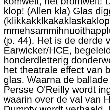
komwelt, het bromwelt! D
klop! (Allen kla) Glas dig
(klikkakklkakaklaskaklop
mmehsammihnuoithapplu
(p. 44). Het is de derde 
Earwicker/HCE, begelei
honderdletterig donderw
het theatrale effect van
glas. Waarna de ballade
Persse O'Reilly wordt in
waarin over de val van 
Dumpty wordt verhaald. 