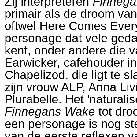
Zij interpreteren
Finneg
primair als de droom va
oftwel Here Comes Ever
personage dat vele ged
kent, onder andere die 
Earwicker, cafehouder in
Chapelizod, die ligt te s
zijn vrouw ALP, Anna Liv
Plurabelle. Het 'naturali
Finnegans Wake
tot dro
een personage is nog s
van de eerste reflexen v