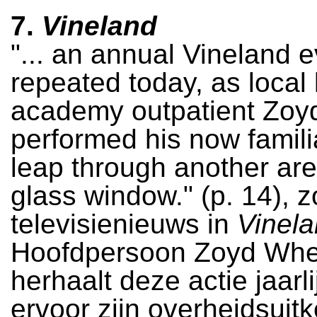
7.
Vineland
"... an annual Vineland 
repeated today, as local
academy outpatient Zoy
performed his now famili
leap through another are
glass window." (p. 14), z
televisienieuws in
Vinel
Hoofdpersoon Zoyd Whe
herhaalt deze actie jaarl
ervoor zijn overheidsuitk