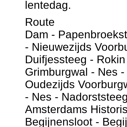
lentedag.
Route
Dam - Papenbroekst
- Nieuwezijds Voorbu
Duifjessteeg - Rokin
Grimburgwal - Nes - 
Oudezijds Voorburg
- Nes - Nadorststeeg
Amsterdams Histor
Begijnensloot - Begi