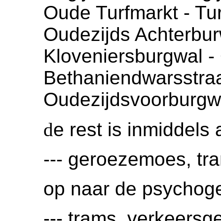
Oude Turfmarkt - Tur
Oudezijds Achterburwa
Kloveniersburgwal -
Bethaniendwarsstraat
Oudezijdsvoorburgw
d
e rest is inmiddels
--- geroezemoes, tra
op naar de psychog
--- trams, verkeersge