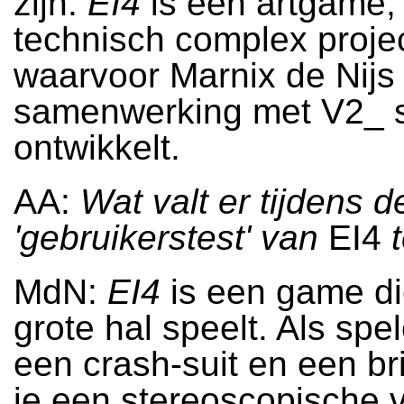
zijn.
EI4
is een artgame, 
technisch complex proje
waarvoor Marnix de Nijs 
samenwerking met V2_ 
ontwikkelt.
AA:
Wat valt er tijdens d
'gebruikerstest' van
EI4
t
MdN:
EI4
is een game di
grote hal speelt. Als spe
een crash-suit en een br
je een stereoscopische 