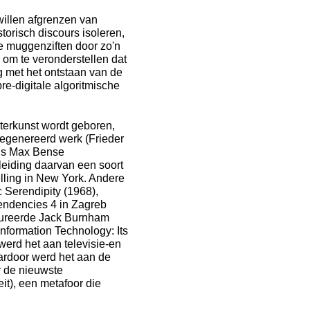
 willen afgrenzen van
storisch discours isoleren,
 te muggenziften door zo'n
er om te veronderstellen dat
ig met het ontstaan van de
re-digitale algoritmische
terkunst wordt geboren,
rgegenereerd werk (Frieder
cus Max Bense
leiding daarvan een soort
elling in New York. Andere
c Serendipity (1968),
endencies 4 in Zagreb
 cureerde Jack Burnham
Information Technology: Its
erd het aan televisie-en
aardoor werd het aan de
r de nieuwste
eit), een metafoor die