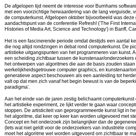
De afgelopen tijd neemt de interesse voor Burnhams software
met een voorzichtige herwaardering van de lang verguisde, 
de computerkunst. Afgelopen oktober bijvoorbeeld was deze 
aandachtspunt van de conferentie Refresh! ('The First Intern
Histories of Media Art, Science and Technology') in Banff, C
Het is een fascinerende periode omdat destijds een aantal k
die nog altijd rondzingen in debat rond computerkunst. De pi
artistieke uitgangspunten van het programmeren van kunst. Ac
een scheiding zichtbaar tussen de kunstenaar/onderzoekers d
het ontwerpen van algoritmes die aan de basis zouden staan
werkelijkheidsgetrouwe computer graphics, en kunstenaar/on
generatieve aspect beschouwen als een aanleiding tot herdef
valt op dat men zich vanaf het begin bewust is van de beperk
paradigma'.
Aan het einde van de jaren zestig belichaamt computerkunst 
het artistieke experiment, ze lijkt verder te gaan waar conce
stoppen. De artisticiteit van geprogrammeerde kunst ligt in h
het algoritme, dat keer op keer kan worden uitgevoerd met st
Concept en het onderzoek zijn belangrijker dan de gegeneree
(Iets wat niet geldt voor de onderzoekers van industriële com
moet het algoritme wel worden uitgevoerd om zichtbaar te m