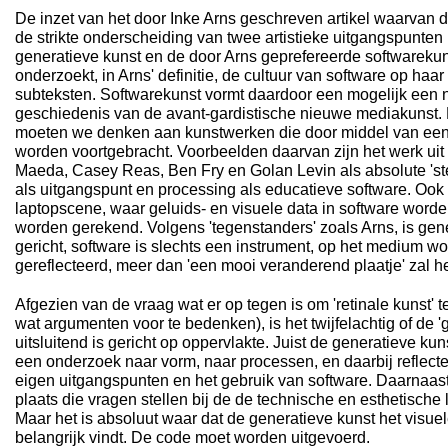
De inzet van het door Inke Arns geschreven artikel waarvan dit
de strikte onderscheiding van twee artistieke uitgangspunten
generatieve kunst en de door Arns geprefereerde softwarekun
onderzoekt, in Arns' definitie, de cultuur van software op haar
subteksten. Softwarekunst vormt daardoor een mogelijk een 
geschiedenis van de avant-gardistische nieuwe mediakunst. 
moeten we denken aan kunstwerken die door middel van een
worden voortgebracht. Voorbeelden daarvan zijn het werk uit
Maeda, Casey Reas, Ben Fry en Golan Levin als absolute 'st
als uitgangspunt en processing als educatieve software. Ook 
laptopscene, waar geluids- en visuele data in software word
worden gerekend. Volgens 'tegenstanders' zoals Arns, is gener
gericht, software is slechts een instrument, op het medium wo
gereflecteerd, meer dan 'een mooi veranderend plaatje' zal h
Afgezien van de vraag wat er op tegen is om 'retinale kunst' 
wat argumenten voor te bedenken), is het twijfelachtig of de '
uitsluitend is gericht op oppervlakte. Juist de generatieve ku
een onderzoek naar vorm, naar processen, en daarbij reflecte
eigen uitgangspunten en het gebruik van software. Daarnaas
plaats die vragen stellen bij de de technische en esthetische 
Maar het is absoluut waar dat de generatieve kunst het visuel
belangrijk vindt. De code moet worden uitgevoerd.