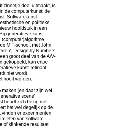
 zinnetje deel uitmaakt, is
 in de computerkunst: de
st. Softwarekunst
 esthetische en politieke
nieuw hoofdstuk in een
Bij generatieve kunst
 (computer)algoritme
 de MIT-school, met John
erren', Design by Numbers
een groot deel van de A/V-
en gekoppeld, kan ertoe
atieve kunst 'retinaal'
rdt niet wordt
et nooit worden.
te maken (en daar zijn wel
generative scene'
nst houdt zich bezig met
ert het wel degelijk op de
t vinden er experimenten
limieten van software.
e of klinkende resultaat