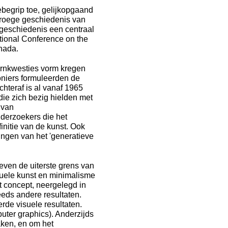
begrip toe, gelijkopgaand
vroege geschiedenis van
geschiedenis een centraal
ational Conference on the
anada.
ernkwesties vorm kregen
oniers formuleerden de
hteraf is al vanaf 1965
ie zich bezig hielden met
 van
derzoekers die het
initie van de kunst. Ook
ingen van het 'generatieve
even de uiterste grens van
ptuele kunst en minimalisme
et concept, neergelegd in
eeds andere resultaten.
rde visuele resultaten.
puter graphics). Anderzijds
aken, en om het