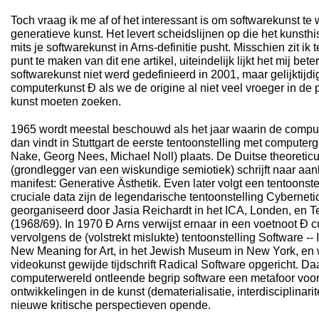
Toch vraag ik me af of het interessant is om softwarekunst te
generatieve kunst. Het levert scheidslijnen op die het kunsthi
mits je softwarekunst in Arns-definitie pusht. Misschien zit ik
punt te maken van dit ene artikel, uiteindelijk lijkt het mij bet
softwarekunst niet werd gedefinieerd in 2001, maar gelijktijd
computerkunst Ð als we de origine al niet veel vroeger in de p
kunst moeten zoeken.
1965 wordt meestal beschouwd als het jaar waarin de compu
dan vindt in Stuttgart de eerste tentoonstelling met compute
Nake, Georg Nees, Michael Noll) plaats. De Duitse theoreti
(grondlegger van een wiskundige semiotiek) schrijft naar aan
manifest: Generative Ästhetik. Even later volgt een tentoonst
cruciale data zijn de legendarische tentoonstelling Cyberneti
georganiseerd door Jasia Reichardt in het ICA, Londen, en T
(1968/69). In 1970 Ð Arns verwijst ernaar in een voetnoot Ð
vervolgens de (volstrekt mislukte) tentoonstelling Software -- 
New Meaning for Art, in het Jewish Museum in New York, en w
videokunst gewijde tijdschrift Radical Software opgericht. D
computerwereld ontleende begrip software een metafoor voo
ontwikkelingen in de kunst (dematerialisatie, interdisciplinarit
nieuwe kritische perspectieven opende.