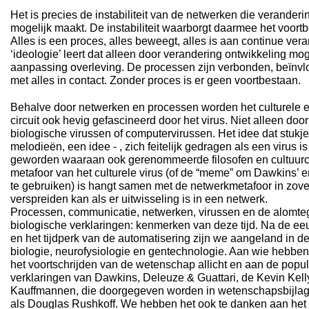
Het is precies de instabiliteit van de netwerken die verander
mogelijk maakt. De instabiliteit waarborgt daarmee het voort
Alles is een proces, alles beweegt, alles is aan continue ve
‘ideologie’ leert dat alleen door verandering ontwikkeling moge
aanpassing overleving. De processen zijn verbonden, beïnvlo
met alles in contact. Zonder proces is er geen voortbestaan.
Behalve door netwerken en processen worden het culturele 
circuit ook hevig gefascineerd door het virus. Niet alleen doo
biologische virussen of computervirussen. Het idee dat stukjes
melodieën, een idee - , zich feitelijk gedragen als een virus i
geworden waaraan ook gerenommeerde filosofen en cultuurcrit
metafoor van het culturele virus (of de “meme” om Dawkins’ e
te gebruiken) is hangt samen met de netwerkmetafoor in zover
verspreiden kan als er uitwisseling is in een netwerk.
Processen, communicatie, netwerken, virussen en de alomt
biologische verklaringen: kenmerken van deze tijd. Na de e
en het tijdperk van de automatisering zijn we aangeland in 
biologie, neurofysiologie en gentechnologie. Aan wie hebbe
het voortschrijden van de wetenschap allicht en aan de popu
verklaringen van Dawkins, Deleuze & Guattari, de Kevin Kelly
Kauffmannen, die doorgegeven worden in wetenschapsbijlag
als Douglas Rushkoff. We hebben het ook te danken aan het n