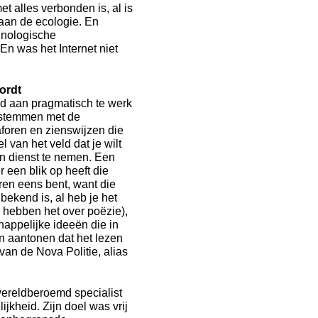
t alles verbonden is, al is
 aan de ecologie. En
hnologische
 En was het Internet niet
wordt
ed aan pragmatisch te werk
enstemmen met de
aforen en zienswijzen die
van het veld dat je wilt
in dienst te nemen. Een
r een blik op heeft die
ren eens bent, want die
 bekend is, al heb je het
 hebben het over poëzie),
ppelijke ideeën die in
n aantonen dat het lezen
van de Nova Politie, alias
wereldberoemd specialist
jkheid. Zijn doel was vrij