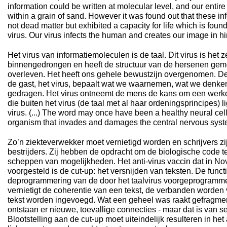
information could be written at molecular level, and our enti
within a grain of sand. However it was found out that these i
not dead matter but exhibited a capacity for life which is foun
virus. Our virus infects the human and creates our image in hi
Het virus van informatiemoleculen is de taal. Dit virus is he
binnengedrongen en heeft de structuur van de hersenen gemo
overleven. Het heeft ons gehele bewustzijn overgenomen. D
de gast, het virus, bepaalt wat we waarnemen, wat we denk
gedragen. Het virus ontneemt de mens de kans om een werke
die buiten het virus (de taal met al haar ordeningsprincipes) l
virus. (...) The word may once have been a healthy neural cell.
organism that invades and damages the central nervous syst
Zo’n ziekteverwekker moet vernietigd worden en schrijvers zi
bestrijders. Zij hebben de opdracht om de biologische code te
scheppen van mogelijkheden. Het anti-virus vaccin dat in N
voorgesteld is de cut-up: het versnijden van teksten. De funct
deprogrammering van de door het taalvirus voorgeprogramm
vernietigt de coherentie van een tekst, de verbanden worden
tekst worden ingevoegd. Wat een geheel was raakt gefragme
ontstaan er nieuwe, toevallige connecties - maar dat is van s
Blootstelling aan de cut-up moet uiteindelijk resulteren in he