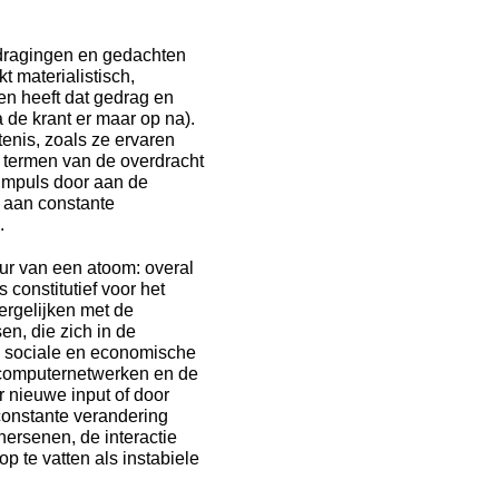
edragingen en gedachten
 materialistisch,
n heeft dat gedrag en
de krant er maar op na).
enis, zoals ze ervaren
n termen van de overdracht
impuls door aan de
, aan constante
.
uur van een atoom: overal
constitutief voor het
ergelijken met de
n, die zich in de
d sociale en economische
, computernetwerken en de
 nieuwe input of door
constante verandering
hersenen, de interactie
p te vatten als instabiele