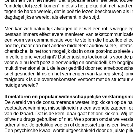
Omarmen van het heden, dat is poëzie lezen niet beschouwe
“eindelijk tot jezelf komen”, niet als het plekje dat met hand 
tegen de harde wereld, dat is poëzie lezen beschouwen als i
dagdagelijkse wereld, als element in de strijd.
Men kan zich natuurlijk afvragen of er wel een rol is weggele
bestaan immers effectievere manieren van tekstcommunicatie, 
een vorm van communicatie voor te stellen die hetzelfde effe
poëzie, maar dan met andere middelen: audiovisuele, interact
chemische. Is het toch mogelijk dat in onze post-industrieële
in volle glorie verschijnt? Dat er juist nu toekomst is voor de
voor wie nu leeft poëzie eenvoudig en onmiddellijk te begrijp
multidimensionaliteit, de lezer gedrilld door reclameboodsc
snel gesneden films en het vermengen van taalregisters); o
taalgebruik is die overeenkomsten vertoont met de structuur 
huidige wereld?
II metaforen en populair-wetenschappelijke verklaringsm
De wereld van de consumerende westerling: kicken op de hal
voetbaloverwinning, misselijkheid na een avondje zappen, e
van de Izoard. Dat is de kern, daar gaat het om: kicken. Wij l
of we nu drugs gebruiken of niet. We sporten omdat we versla
adrenaline. Je gelukkig voelen of depressief zijn is een kwest
Een psychische kwaal wordt uitgeschakeld door de juiste pill