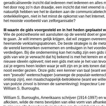
geradicaliseerde inzicht dat iedereen met iedereen en alles me
het door nog zo’n dun draadje, een inzicht dat niet vreemd is
natuurlijk hebben we het te danken aan de communicatietec
ontwikkelingen, niet in het minst de opkomst van het Internet.
het mooiste voorbeeld van zelforganisatie?
III waarin de gids voorgesteld en in het heden geplaatst 
Wie de poëzietheorie wil aansluiten op de wereld doet er go
te gaan. Je wilt immers gelijk krijgen, dat wil zeggen overe
heersende verklaringspatronen. De beste strategie is de met
de wereld kenmerken overnemen en ombuigen in het voordeel 
verdedigen. Bij die onderneming kan het nuttig zijn een gids 
gids van wie je verwacht dat hij bekend is met het terrein en e
nieuwe ideeën oplevert; niet een gids met wie je het van tevo
zal je ergens heen leiden waar je wilt zijn en je iets tonen dat
nooit eerder gezien. Onze gids: een kenner van taal (want we
een “pseudo”-wetenschapper (vanwege de populair-wetenscha
omloop zijn), een maatschappelijk-betrokkene (want we wille
van poëzie zinvol is binnen de samenleving): Inspecteur Lee 
William S. Burroughs.
William S. Burroughs, Amerikaans schrijver (1914-1997) en 
afkicken, wilde de mens bevrijden van elke vorm van afhankeli