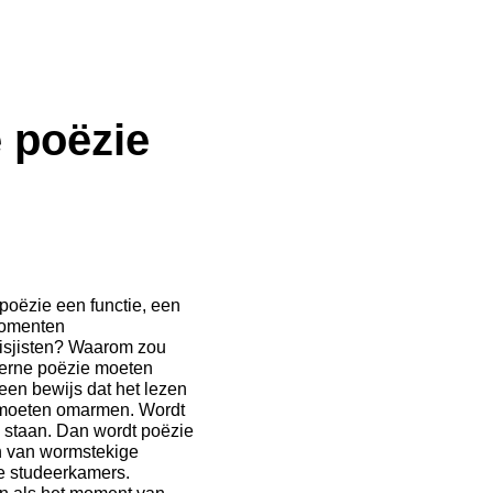
 poëzie
poëzie een functie, een
smomenten
tisjisten? Waarom zou
derne poëzie moeten
een bewijs dat het lezen
n moeten omarmen. Wordt
e staan. Dan wordt poëzie
ein van wormstekige
de studeerkamers.