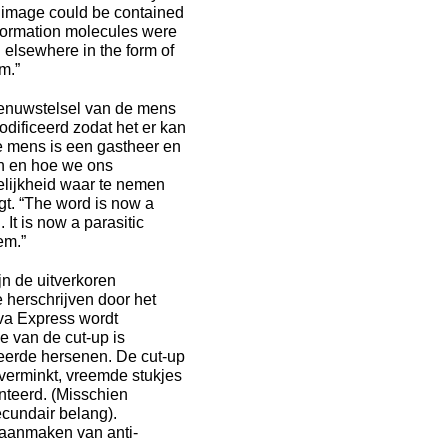
re image could be contained
nformation molecules were
d elsewhere in the form of
m.”
t zenuwstelsel van de mens
dificeerd zodat het er kan
e mens is een gastheer en
en en hoe we ons
lijkheid waar te nemen
igt. “The word is now a
 It is now a parasitic
em.”
jn de uitverkoren
 herschrijven door het
ova Express wordt
ie van de cut-up is
eerde hersenen. De cut-up
 verminkt, vreemde stukjes
nteerd. (Misschien
ecundair belang).
t aanmaken van anti-