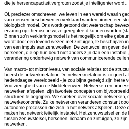
die je hersencapaciteit vergroten zodat je intelligenter wordt.
Of, preciezer omschreven: we leven in een wereld waarin g
van mensen beschreven en verklaard worden binnen een strikt
biologisch model. Ons wordt getoond dat wetenschap beweze
ervaring op chemische wijze gereguleerd kunnen worden (sla 
Binnen zo’n verklaringsmodel is het mogelijk om elke gebeurt
wordt door een levend wezen met zintuigen, te beschrijven i
van een impuls aan zenuwcellen. De zenuwcellen geven de 
hersenen, die op hun beurt niet anders zijn dan een instabiel
verandering onderhevig netwerk van communicerende cellen
Van macro- tot microniveau, van sociale relaties tot de struct
heerst de netwerkmetafoor. De netwerkmetafoor is zo goed als 
hedendaagse wereldbeeld - je zou bijna geneigd zijn het te v
Voorzienigheid van de Middeleeuwen. Netwerken en processe
netwerken afspelen, zijn favoriete concepten om bijvoorbeel
structuren te begrijpen. We spreken over sociale netwerken
netwerkeconomie. Zulke netwerken veranderen constant door
autonome processen die zich in het netwerk afspelen. Deze 
maken het netwerk feitelijk instabiel. Het zenuwstelsel en de 
tussen zenuwstelsel, hersenen, lichaam en zintuigen, ze zijn o
netwerken.