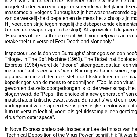
te zijn van alle beperkende invloeden om de wijdsheid en d
mogelijkheden van een ongecensureerde werkelijkheid te erv
massamedia: volgens Burroughs zijn het wezensvreemde ag
van de werkelijkheid bepalen en de mens het zicht op zijn 
Hij voert een strijd tegen mogelijkheidsbeperkende elementen
kunnen een wapen zijn in die strijd). Al zijn werk uit de jaren z
“Prisoners of the Earth, come out. With your help we can occ
retake their universe of Fear Death and Monopoly.”
Inspecteur Lee is één van Burroughs’ alter ego’s en een hoo
Trilogie. In The Soft Machine (1961), The Ticket that Explod
Express, (1964) wordt de “theorie” uiteengezet dat taal een vi
metafoor “taal is een virus” werd Burroughs’ handelsmerk, zij
organisatie die zich ten doel stelt machtsstructuren en de ma
beperkingen van de mens te ondermijnen. “Taal is een virus” 
geworden dat zelfs doorgedrongen is tot de wetenschap. Het
slogan werd, de “Pepsi, the choice of a new generation” van
maatschappijkritische zwartjassen. Burroughs’ werd een ico
underground wilde zijn en tevens geestelijke mentor van cut-
hun universum leeft hij voort, als geluidssample: een gortdro
virus from outer space”.
In Nova Express onderzoekt Inspecteur Lee de impact van het t
“Technical Deposition of the Virus Power” schrijft hij: “it was f