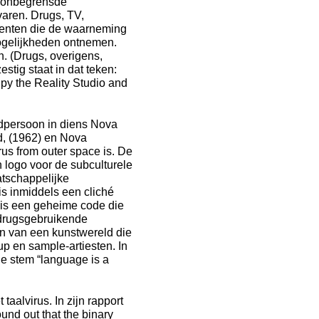
e onbegrensde
aren. Drugs, TV,
enten die de waarneming
mogelijkheden ontnemen.
. (Drugs, overigens,
estig staat in dat teken:
upy the Reality Studio and
fdpersoon in diens Nova
ed, (1962) en Nova
rus from outer space is. De
n logo voor de subculturele
atschappelijke
is inmiddels een cliché
 is een geheime code die
 drugsgebruikende
on van een kunstwereld die
up en sample-artiesten. In
ge stem “language is a
aalvirus. In zijn rapport
ound out that the binary