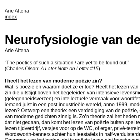
Arie Altena
index
Neurofysiologie van de
Arie Altena
“The poetics of such a situation / are yet to be found out.”
(Charles Olson:
A Later Note on Letter #15
)
I heeft het lezen van moderne poëzie zin?
Wat is poëzie en waarom doet ze er toe? Heeft het lezen van 
zin die uitstijgt boven het begeleiden van intensieve leven
(gelegenheidsverzen) en intellectuele vermaak voor woordfe
iemand juist in een post-industrieële wereld, anno 1999, mo
lezen? Ontwerp een theorie: een verdediging van de poëzie, 
van moderne gedichten zinnig is. Zo’n theorie zal het hede
dat niet gedaan, dan komt het lezen van poëzie buiten spel t
lezen tijdverdrijf, versjes voor op de WC, of erger, privé-terr
Wordsworth-kenners achter hun leestafels in half-verduister