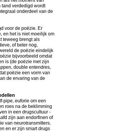
n als het moment van
en tand verdedigd wordt
ntegraal onderdeel van de
gd voor de poëzie. Er
en het is niet moeilijk om
ct teweeg brengt als
ieve, of beter nog,
 wereld de poëzie eindelijk
 poëzie bijvoorbeeld omdat
en is (de poëzie met zijn
happen, double entendres,
mdat poëzie een vorm van
van de ervaring van de
odellen
f-pipe, euforie om een
en roes na de beklimming
even in een drugscultuur -
afd zijn aan endorfinen of
ie van neurotransmitters.
en en er zijn smart drugs