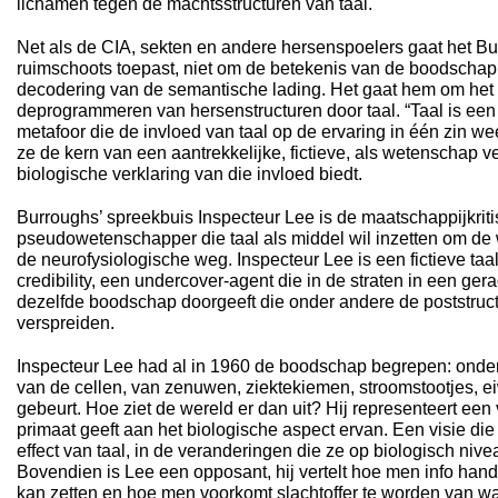
lichamen tegen de machtsstructuren van taal.
Net als de CIA, sekten en andere hersenspoelers gaat het Bur
ruimschoots toepast, niet om de betekenis van de boodschap
decodering van de semantische lading. Het gaat hem om he
deprogrammeren van hersenstructuren door taal. “Taal is een 
metafoor die de invloed van taal op de ervaring in één zin we
ze de kern van een aantrekkelijke, fictieve, als wetenschap 
biologische verklaring van die invloed biedt.
Burroughs’ spreekbuis Inspecteur Lee is de maatschappijkrit
pseudowetenschapper die taal als middel wil inzetten om de 
de neurofysiologische weg. Inspecteur Lee is een fictieve taalf
credibility, een undercover-agent die in de straten in een ger
dezelfde boodschap doorgeeft die onder andere de poststruct
verspreiden.
Inspecteur Lee had al in 1960 de boodschap begrepen: onder
van de cellen, van zenuwen, ziektekiemen, stroomstootjes, eiw
gebeurt. Hoe ziet de wereld er dan uit? Hij representeert een v
primaat geeft aan het biologische aspect ervan. Een visie die 
effect van taal, in de veranderingen die ze op biologisch nivea
Bovendien is Lee een opposant, hij vertelt hoe men info han
kan zetten en hoe men voorkomt slachtoffer te worden van wat