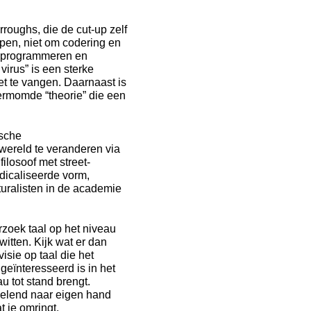
roughs, die de cut-up zelf
pen, niet om codering en
t programmeren en
virus” is een sterke
et te vangen. Daarnaast is
vermomde “theorie” die een
ische
wereld te veranderen via
ilosoof met street-
adicaliseerde vorm,
uralisten in de academie
zoek taal op het niveau
itten. Kijk wat er dan
isie op taal die het
geïnteresseerd is in het
u tot stand brengt.
delend naar eigen hand
 je omringt.