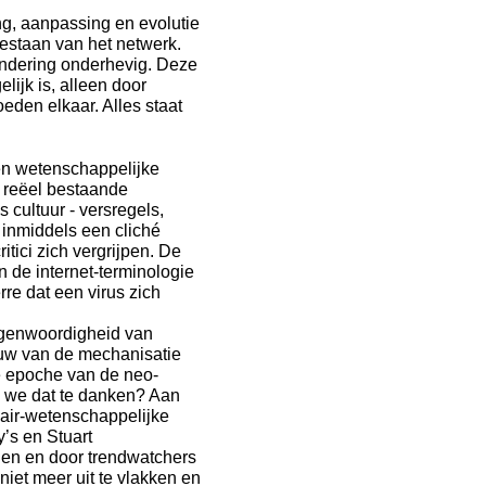
ing, aanpassing en evolutie
bestaan van het netwerk.
randering onderhevig. Deze
lijk is, alleen door
eden elkaar. Alles staat
en wetenschappelijke
r reëel bestaande
 cultuur - versregels,
s inmiddels een cliché
ici zich vergrijpen. De
n de internet-terminologie
re dat een virus zich
egenwoordigheid van
euw van de mechanisatie
de epoche van de neo-
n we dat te danken? Aan
lair-wetenschappelijke
’s en Stuart
en en door trendwatchers
iet meer uit te vlakken en