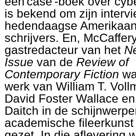
een'case'-boek over cyb
is bekend om zijn interv
hedendaagse Amerikaa
schrijvers. En, McCaffery
gastredacteur van het
Ne
Issue
van de
Review of
Contemporary Fiction
wa
werk van William T. Voll
David Foster Wallace e
Daitch in de schijnwerpe
academische fileerkunst
gezet. In die aflevering w