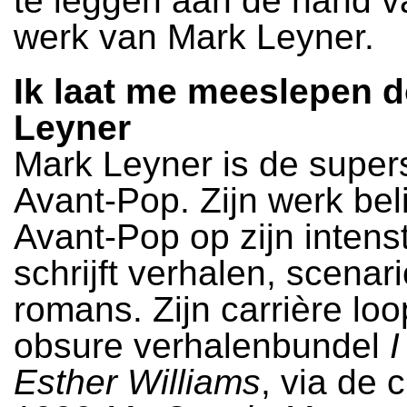
te leggen aan de hand v
werk van Mark Leyner.
Ik laat me meeslepen 
Leyner
Mark Leyner is de superst
Avant-Pop. Zijn werk be
Avant-Pop op zijn intenst
schrijft verhalen, scenar
romans. Zijn carrière lo
obsure verhalenbundel
I
Esther Williams
, via de c