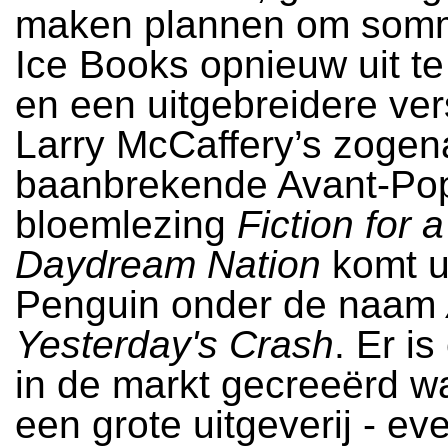
maken plannen om somm
Ice Books opnieuw uit t
en een uitgebreidere ver
Larry McCaffery’s zoge
baanbrekende Avant-Po
bloemlezing
Fiction for a
Daydream Nation
komt ui
Penguin onder de naam
Yesterday's Crash
. Er i
in de markt gecreeërd wa
een grote uitgeverij - eve