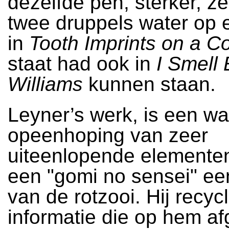
dezelfde pen, sterker, ze 
twee druppels water op e
in
Tooth Imprints on a C
staat had ook in
I Smell 
Williams
kunnen staan.
Leyner’s werk, is een w
opeenhoping van zeer
uiteenlopende elementen.
een "gomi no sensei" ee
van de rotzooi. Hij recyc
informatie die op hem a