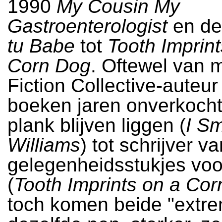
1990
My Cousin My
Gastroenterologist
en d
tu Babe
tot
Tooth Imprint
Corn Dog
. Oftewel van 
Fiction Collective-auteu
boeken jaren onverkocht
plank blijven liggen (
I Sm
Williams
) tot schrijver v
gelegenheidsstukjes voo
(
Tooth Imprints on a Co
toch komen beide "extre