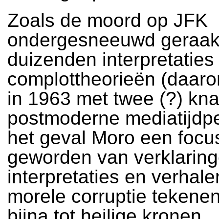
Zoals de moord op JFK
ondergesneeuwd geraakt
duizenden interpretaties
complottheorieën (daaro
in 1963 met twee (?) kna
postmoderne mediatijdper
het geval Moro een focu
geworden van verklaring
interpretaties en verhale
morele corruptie tekene
bijna tot heilige kronen.