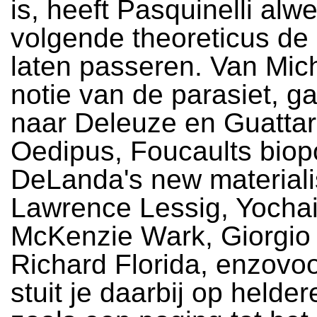
is, heeft Pasquinelli alw
volgende theoreticus de
laten passeren. Van Mich
notie van de parasiet, ga
naar Deleuze en Guattari
Oedipus, Foucaults biopo
DeLanda's new material
Lawrence Lessig, Yochai
McKenzie Wark, Giorgi
Richard Florida, enzovo
stuit je daarbij op helder