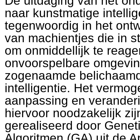
De uitdaging van het on
naar kunstmatige intellige
tegenwoordig in het ont
van machientjes die in st
om onmiddellijk te reag
onvoorspelbare omgevin
zogenaamde belichaam
intelligentie. Het vermog
aanpassing en veranderi
hiervoor noodzakelijk zi
gerealiseerd door Genet
Algoritmen (GA) uit de Art