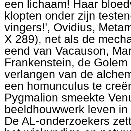
een lichaam! Haar bloed
klopten onder zijn teste
vingers!', Ovidius, Met
X 289), net als de mech
eend van Vacauson, Mar
Frankenstein, de Golem 
verlangen van de alche
een homunculus te creë
Pygmalion smeekte Venu
beeldhouwwerk leven in 
De AL-onderzoekers zett