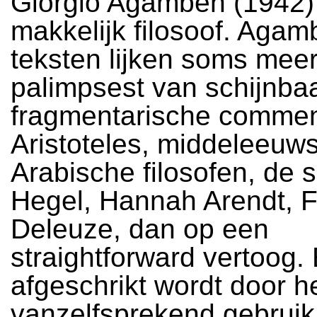
Giorgio Agamben (1942)
makkelijk filosoof. Aga
teksten lijken soms mee
palimpsest van schijnba
fragmentarische commen
Aristoteles, middeleeuw
Arabische filosofen, de s
Hegel, Hannah Arendt, F
Deleuze, dan op een
straightforward vertoog.
afgeschrikt wordt door h
vanzelfsprekend gebrui