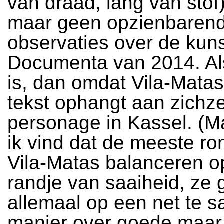
van draad, lang van stof
maar geen opzienbarend
observaties over de kun
Documenta van 2014. Als
is, dan omdat Vila-Matas
tekst ophangt aan zichze
personage in Kassel. (M
ik vind dat de meeste r
Vila-Matas balanceren o
randje van saaiheid, ze
allemaal op een net te s
manier over goede maar