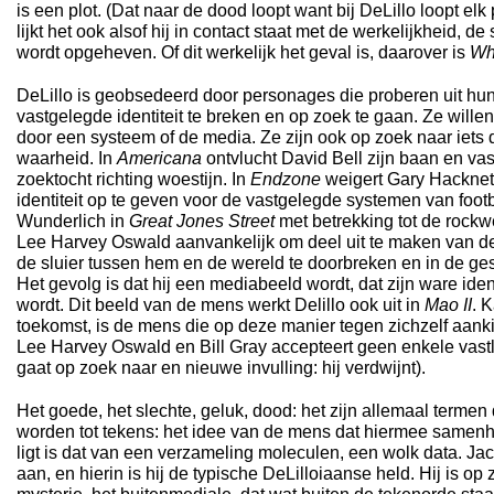
is een plot. (Dat naar de dood loopt want bij DeLillo loopt elk
lijkt het ook alsof hij in contact staat met de werkelijkheid, d
wordt opgeheven. Of dit werkelijk het geval is, daarover is
Wh
DeLillo is geobsedeerd door personages die proberen uit hu
vastgelegde identiteit te breken en op zoek te gaan. Ze wille
door een systeem of de media. Ze zijn ook op zoek naar iets d
waarheid. In
Americana
ontvlucht David Bell zijn baan en va
zoektocht richting woestijn. In
Endzone
weigert Gary Hacknett
identiteit op te geven voor de vastgelegde systemen van footb
Wunderlich in
Great Jones Street
met betrekking tot de rockw
Lee Harvey Oswald aanvankelijk om deel uit te maken van de 
de sluier tussen hem en de wereld te doorbreken en in de gesc
Het gevolg is dat hij een mediabeeld wordt, dat zijn ware ide
wordt. Dit beeld van de mens werkt Delillo ook uit in
Mao II
. 
toekomst, is de mens die op deze manier tegen zichzelf aankij
Lee Harvey Oswald en Bill Gray accepteert geen enkele vastl
gaat op zoek naar en nieuwe invulling: hij verdwijnt).
Het goede, het slechte, geluk, dood: het zijn allemaal terme
worden tot tekens: het idee van de mens dat hiermee samenh
ligt is dat van een verzameling moleculen, een wolk data. Jac
aan, en hierin is hij de typische DeLilloiaanse held. Hij is op