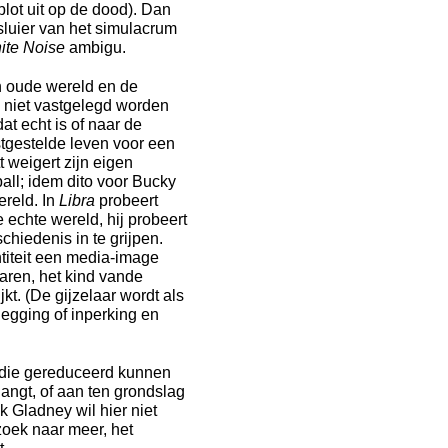
 plot uit op de dood). Dan
e sluier van het simulacrum
ite Noise
ambigu.
n oude wereld en de
n niet vastgelegd worden
at echt is of naar de
stgestelde leven voor een
 weigert zijn eigen
all; idem dito voor Bucky
ereld. In
Libra
probeert
echte wereld, hij probeert
hiedenis in te grijpen.
ntiteit een media-image
Karen, het kind vande
kt. (De gijzelaar wordt als
egging of inperking en
n die gereduceerd kunnen
angt, of aan ten grondslag
k Gladney wil hier niet
 zoek naar meer, het