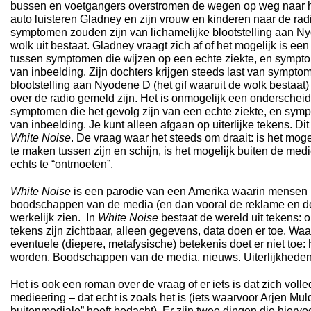
bussen en voetgangers overstromen de wegen op weg naar h
auto luisteren Gladney en zijn vrouw en kinderen naar de rad
symptomen zouden zijn van lichamelijke blootstelling aan Ny
wolk uit bestaat. Gladney vraagt zich af of het mogelijk is e
tussen symptomen die wijzen op een echte ziekte, en sympto
van inbeelding. Zijn dochters krijgen steeds last van sympto
blootstelling aan Nyodene D (het gif waaruit de wolk bestaa
over de radio gemeld zijn. Het is onmogelijk een onderschei
symptomen die het gevolg zijn van een echte ziekte, en symp
van inbeelding. Je kunt alleen afgaan op uiterlijke tekens. Di
White Noise
. De vraag waar het steeds om draait: is het mog
te maken tussen zijn en schijn, is het mogelijk buiten de medi
echts te “ontmoeten”.
White Noise
is een parodie van een Amerika waarin mensen 
boodschappen van de media (en dan vooral de reklame en de
werkelijk zien. In
White Noise
bestaat de wereld uit tekens: o
tekens zijn zichtbaar, alleen gegevens, data doen er toe. Waar
eventuele (diepere, metafysische) betekenis doet er niet toe:
worden. Boodschappen van de media, nieuws. Uiterlijkheden 
Het is ook een roman over de vraag of er iets is dat zich volle
medieering – dat echt is zoals het is (iets waarvoor Arjen Mul
buitenmediale” heeft bedacht). Er zijn twee dingen die hierv