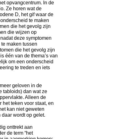
et opvangcentrum. In de
io. Ze horen wat de
odene D, het gif waar de
en onderscheid te maken
men die het gevolg zijn
men die wijzen op
t) nadat deze symptomen
d te maken tussen
tomen die het gevolg zijn
t is één van de thema’s van
elijk om een onderscheid
eering te treden en iets
meer geloven in de
 tabloids) dan wat ze
ppervlakte. Alleen de
 het teken voor staat, en
 het kan niet geweten
daar wordt op gelet.
dig onttrekt aan
der de term “het
oor in aanmerking komen;