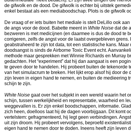
de gifwolk en de dood. De gifwolk is echter bij uitstek gemedie
enkel bestaat als een mediaboodschap. Plots is de gifwolk 
De vraag of er iets buiten het mediale is stelt DeLillo ook aa
de angs voor de dood. Babette meent in
White Noise
dat de 
bezweren is met medicijnen (en daarmee is dus de dood te be
corrigeren, zelfs de angst voor de laatst overgebleven grens. 
geabstraheerd te zijn tot data, tot een statistische kans. Maar
doodsangst is sinds de Airborne Toxic Event echt. Aanvankelij
methode maar gesprekken met Winnie Richards en Murray b
gedachten. Het “experiment” dat hij dan aangaat is een poging
te geven door te handelen. Hij probeert buiten de tekenorde t
van het simulacrum te breken. Het lijkt erop alsof hij door de
zijn leven in eigen hand te nemen, en buiten de medieering tree
schijn te zijn.
White Noise
gaat over het subjekt in een wereld waarin het o
schijn, tussen werkelijkheid en representatie, waarheid en leu
weggevallen is. Er zijn enkel boodschappen, informatie. Glad
zich heen, doelloos laat hij de dagen voorbijgaan. Dit komt ook 
vertelstem: gefragmenteerd, hij legt geen verbindingen. Ang
uit zijn droom. Hij probeert vervolgens, beproefd existentialisti
eigen hand te nemen door te doden. Ineens heeft zijn leven doel