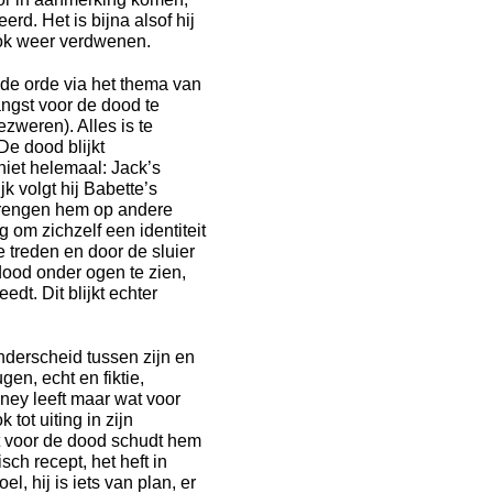
erd. Het is bijna alsof hij
ook weer verdwenen.
n de orde via het thema van
angst voor de dood te
zweren). Alles is te
De dood blijkt
 niet helemaal: Jack’s
k volgt hij Babette’s
rengen hem op andere
 om zichzelf een identiteit
e treden en door de sluier
 dood onder ogen te zien,
dt. Dit blijkt echter
nderscheid tussen zijn en
gen, echt en fiktie,
ney leeft maar wat voor
tot uiting in zijn
st voor de dood schudt hem
sch recept, het heft in
, hij is iets van plan, er