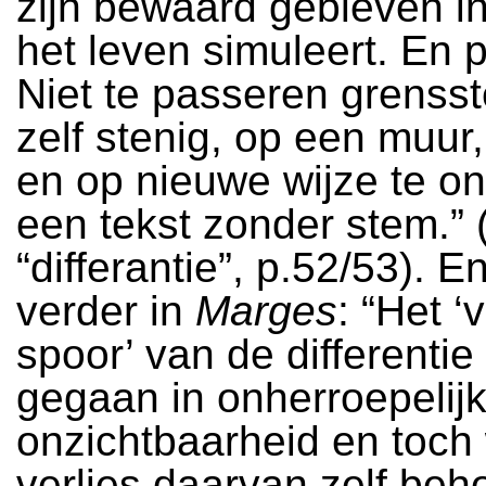
zijn bewaard gebleven in
het leven simuleert. En 
Niet te passeren grenss
zelf stenig, op een muur
en op nieuwe wijze te ont
een tekst zonder stem.” 
“differantie”, p.52/53). 
verder in
Marges
: “Het ‘
spoor’ van de differentie 
gegaan in onherroepelij
onzichtbaarheid en toch 
verlies daarvan zelf beh