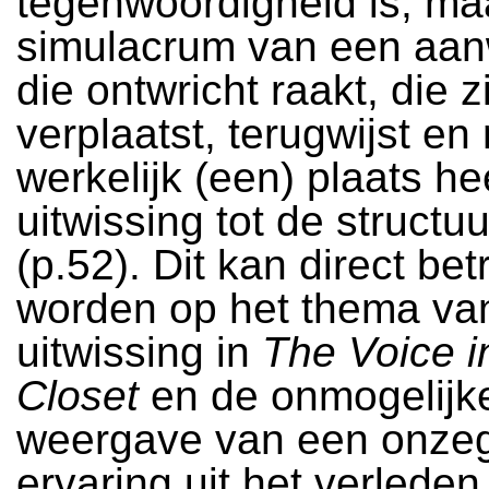
tegenwoordigheid is, ma
simulacrum van een aan
die ontwricht raakt, die z
verplaatst, terugwijst en 
werkelijk (een) plaats he
uitwissing tot de structuu
(p.52). Dit kan direct be
worden op het thema va
uitwissing in
The Voice i
Closet
en de onmogelijk
weergave van een onze
ervaring uit het verleden