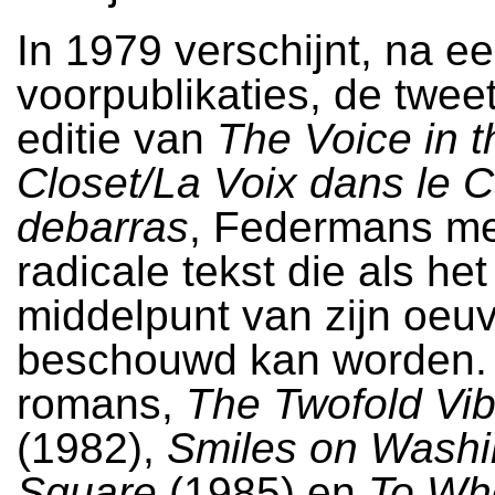
In 1979 verschijnt, na e
voorpublikaties, de twee
editie van
The Voice in t
Closet/La Voix dans le C
debarras
, Federmans m
radicale tekst die als het
middelpunt van zijn oeu
beschouwd kan worden. Z
romans,
The Twofold Vib
(1982),
Smiles on Washi
Square
(1985) en
To Who