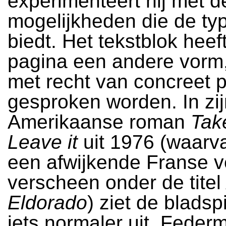
experimenteert hij met d
mogelijkheden die de typ
biedt. Het tekstblok heef
pagina een andere vorm,
met recht van concreet 
gesproken worden. In zi
Amerikaanse roman
Take
Leave it
uit 1976 (waarv
een afwijkende Franse v
verscheen onder de tite
Eldorado
) ziet de bladsp
iets normaler uit. Feder